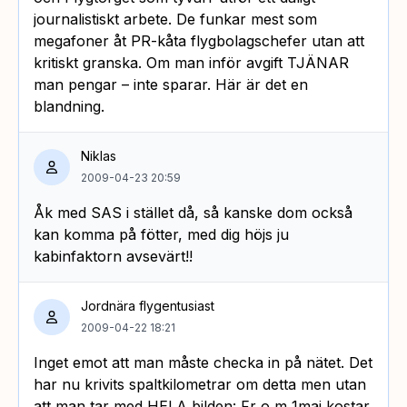
journalistiskt arbete. De funkar mest som
megafoner åt PR-kåta flygbolagschefer utan att
kritiskt granska. Om man inför avgift TJÄNAR
man pengar – inte sparar. Här är det en
blandning.
Niklas
2009-04-23 20:59
Åk med SAS i stället då, så kanske dom också
kan komma på fötter, med dig höjs ju
kabinfaktorn avsevärt!!
Jordnära flygentusiast
2009-04-22 18:21
Inget emot att man måste checka in på nätet. Det
har nu krivits spaltkilometrar om detta men utan
att man tar med HELA bilden: Fr o m 1maj kostar