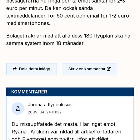
passagerarna nu ringa och ta emot samtal för 2-3
euro per minut. De kan också sända
textmeddelanden för 50 cent och email för 1-2 euro
med smartphones.
Bolaget räknar med att alla dess 180 flygplan ska ha
samma system inom 18 månader.
Dela detta inlägg
Skriv en kommentar
KOMMENTARER
Jordnära flygentusiast
2009-04-24 01:32
Du missupffatade det mesta. Har inget emot
Ryanai. Artikeln var riktad till artikelförfattaren
och Flygtorget som tyvärr utför ett dåligt