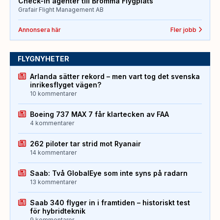
Check-in agenter till Bromma Flygplats
Grafair Flight Management AB
Annonsera här
Fler jobb
FLYGNYHETER
Arlanda sätter rekord – men vart tog det svenska
inrikesflyget vägen?
10 kommentarer
Boeing 737 MAX 7 får klartecken av FAA
4 kommentarer
262 piloter tar strid mot Ryanair
14 kommentarer
Saab: Två GlobalEye som inte syns på radarn
13 kommentarer
Saab 340 flyger in i framtiden – historiskt test
för hybridteknik
9 kommentarer