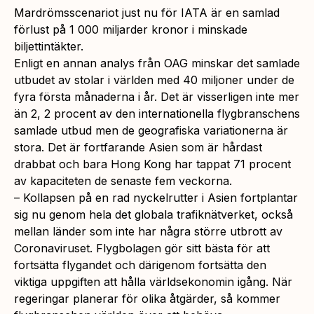
Mardrömsscenariot just nu för IATA är en samlad
förlust på 1 000 miljarder kronor i minskade
biljettintäkter.
Enligt en annan analys från OAG minskar det samlade
utbudet av stolar i världen med 40 miljoner under de
fyra första månaderna i år. Det är visserligen inte mer
än 2, 2 procent av den internationella flygbranschens
samlade utbud men de geografiska variationerna är
stora. Det är fortfarande Asien som är hårdast
drabbat och bara Hong Kong har tappat 71 procent
av kapaciteten de senaste fem veckorna.
– Kollapsen på en rad nyckelrutter i Asien fortplantar
sig nu genom hela det globala trafiknätverket, också
mellan länder som inte har några större utbrott av
Coronaviruset. Flygbolagen gör sitt bästa för att
fortsätta flygandet och därigenom fortsätta den
viktiga uppgiften att hålla världsekonomin igång. När
regeringar planerar för olika åtgärder, så kommer