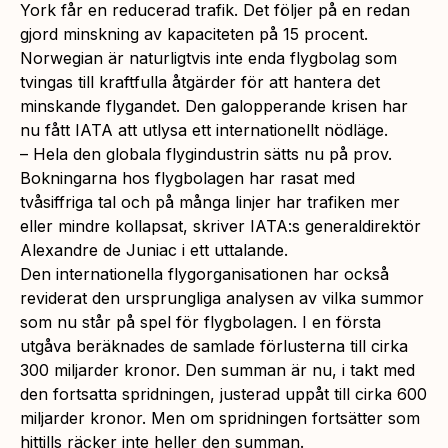
York får en reducerad trafik. Det följer på en redan
gjord minskning av kapaciteten på 15 procent.
Norwegian är naturligtvis inte enda flygbolag som
tvingas till kraftfulla åtgärder för att hantera det
minskande flygandet. Den galopperande krisen har
nu fått IATA att utlysa ett internationellt nödläge.
– Hela den globala flygindustrin sätts nu på prov.
Bokningarna hos flygbolagen har rasat med
tvåsiffriga tal och på många linjer har trafiken mer
eller mindre kollapsat, skriver IATA:s generaldirektör
Alexandre de Juniac i ett uttalande.
Den internationella flygorganisationen har också
reviderat den ursprungliga analysen av vilka summor
som nu står på spel för flygbolagen. I en första
utgåva beräknades de samlade förlusterna till cirka
300 miljarder kronor. Den summan är nu, i takt med
den fortsatta spridningen, justerad uppåt till cirka 600
miljarder kronor. Men om spridningen fortsätter som
hittills räcker inte heller den summan.