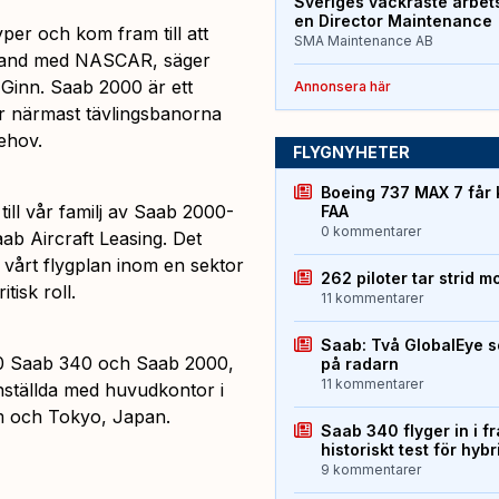
Sveriges vackraste arbet
en Director Maintenance
typer och kom fram till att
SMA Maintenance AB
mband med NASCAR, säger
 Ginn. Saab 2000 är ett
Annonsera här
er närmast tävlingsbanorna
behov.
FLYGNYHETER
Boeing 737 MAX 7 får 
ll vår familj av Saab 2000-
FAA
0 kommentarer
ab Aircraft Leasing. Det
vårt flygplan inom en sektor
262 piloter tar strid m
tisk roll.
11 kommentarer
Saab: Två GlobalEye s
200 Saab 340 och Saab 2000,
på radarn
11 kommentarer
anställda med huvudkontor i
m och Tokyo, Japan.
Saab 340 flyger in i f
historiskt test för hyb
9 kommentarer