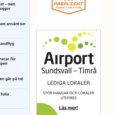
ust – men
kuggor
som använt sin
randflyg
erar för
ipen
n går på tid
 fulla