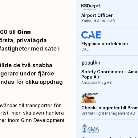
Airport Officer
Karlstad Airport AB
00 till
Ginn
törsta, privatägda
Flygsimulatortekniker
fastigheter med säte i
CAE
llde de två snabba
Safety Coordinator – Amap
gerare under fjärde
PopulAir
ndas för olika uppdrag
Amapola Flyg AB
ändas till transporter för
Check-in agenter till Bro
rts), men ska även hantera
Grafair Flight Management AB
mer inom Ginn Development