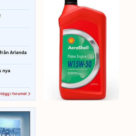
!
från Arlanda
s nya
inlägg i forumet