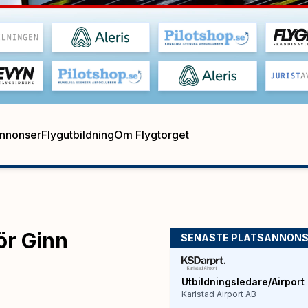
annonser
Flygutbildning
Om Flygtorget
ör Ginn
SENASTE PLATSANNON
Utbildningsledare/Airport 
Karlstad Airport AB