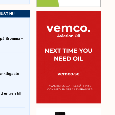
JUST NU
r på Bromma –
unktligaste
 entren till