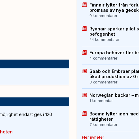
Finnair lyfter från förl
bromsas av nya geos
0 kommentarer
Ryanair sparkar pilot 
befogenhet
24 kommentarer
Europa behöver fler b
4 kommentarer
Saab och Embraer plan
ökad produktion av Gr
3 kommentarer
Norwegian backar – me
1 kommentar
Boeing lyfter igen med
öjlighet endast ges i 120
rättigheter
7 kommentarer
yheten
Fler nyheter