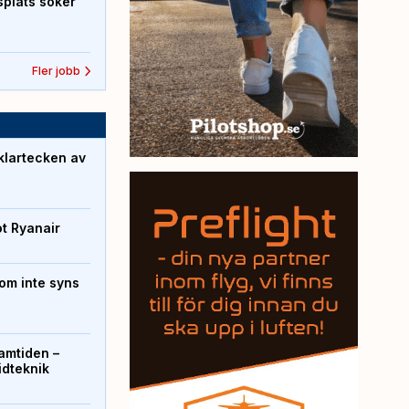
splats söker
Fler jobb
klartecken av
ot Ryanair
om inte syns
ramtiden –
ridteknik