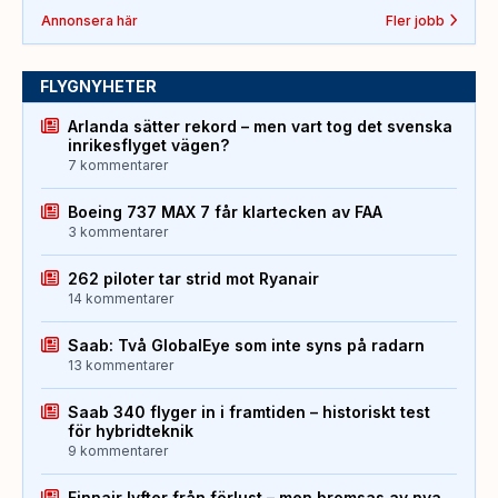
Annonsera här
Fler jobb
FLYGNYHETER
Arlanda sätter rekord – men vart tog det svenska
inrikesflyget vägen?
7 kommentarer
Boeing 737 MAX 7 får klartecken av FAA
3 kommentarer
262 piloter tar strid mot Ryanair
14 kommentarer
Saab: Två GlobalEye som inte syns på radarn
13 kommentarer
Saab 340 flyger in i framtiden – historiskt test
för hybridteknik
9 kommentarer
Finnair lyfter från förlust – men bromsas av nya