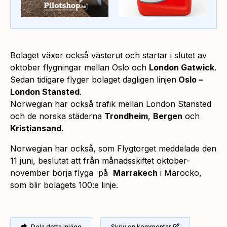
Bolaget växer också västerut och startar i slutet av
oktober flygningar mellan Oslo och
London Gatwick
.
Sedan tidigare flyger bolaget dagligen linjen
Oslo –
London Stansted
.
Norwegian har också trafik mellan London Stansted
och de norska städerna
Trondheim
,
Bergen
och
Kristiansand
.
Norwegian har också, som Flygtorget meddelade den
11 juni, beslutat att från månadsskiftet oktober-
november börja flyga på
Marrakech
i Marocko,
som blir bolagets 100:e linje.
Dela detta inlägg
Skriv en kommentar