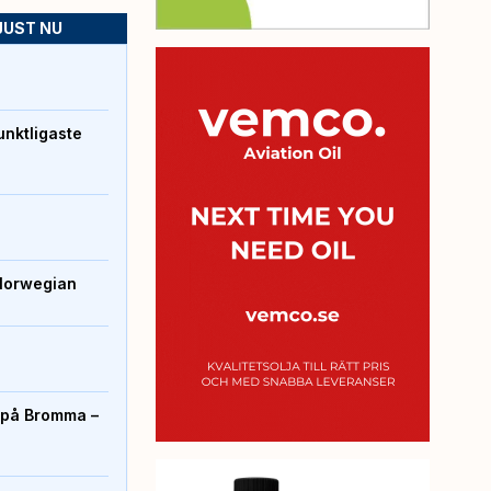
JUST NU
unktligaste
Norwegian
r på Bromma –