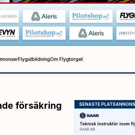
annonser
Flygutbildning
Om Flygtorget
nde försäkring
SENASTE PLATSANNON
Teknisk instruktör inom fl
SAAB AB