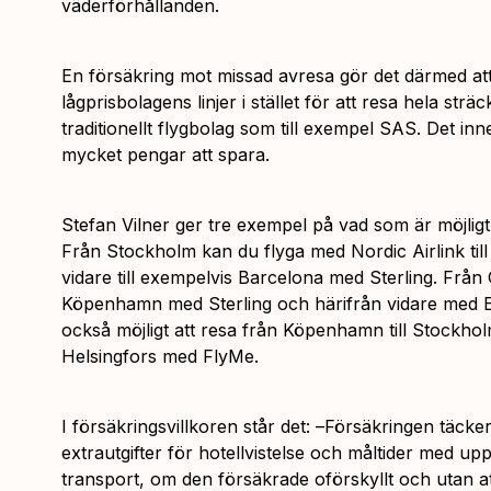
väderförhållanden
.
En försäkring mot missad avresa gör det därmed att
lågprisbolagens linjer i stället för att resa hela str
traditionellt flygbolag som till exempel SAS. Det inneb
mycket pengar att spara.
Stefan Vilner ger tre exempel på vad som är möjlig
Från Stockholm kan du flyga med Nordic Airlink ti
vidare till exempelvis Barcelona med Sterling. Från
Köpenhamn med Sterling och härifrån vidare med Eas
också möjligt att resa från Köpenhamn till Stockholm
Helsingfors med FlyMe.
I försäkringsvillkoren står det: –
Försäkringen täcker
extrautgifter för hotellvistelse och måltider med up
transport, om den försäkrade oförskyllt och utan a