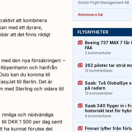
Grafair Flight Management AB
Annonsera här
raktivt att kombinera
äckan med ett dyrare,
FLYGNYHETER
är att det finns riktigt
Boeing 737 MAX 7 får 
FAA
2 kommentarer
t med den nya försäkringen: –
262 piloter tar strid m
ll Köpenhamn och härifrån
12 kommentarer
 Oslo kan du komma till
yJet till Berlin. Det är
Saab: Två GlobalEye s
på radarn
 med Sterling och vidare till
12 kommentarer
Saab 340 flyger in i f
historiskt test för hyb
 rimliga och nödvändiga
9 kommentarer
p till DKK 1 500 per dag samt
tt ha kunnat förutse det
Finnair lyfter från förl