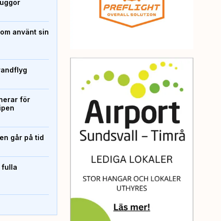
kuggor
som använt sin
randflyg
erar för
ipen
n går på tid
 fulla