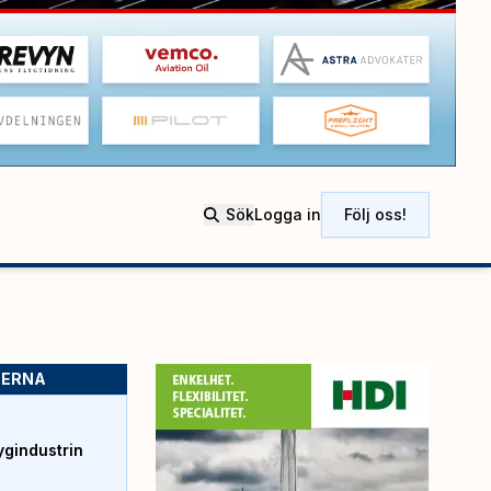
Sök
Logga in
Följ oss!
SERNA
ygindustrin