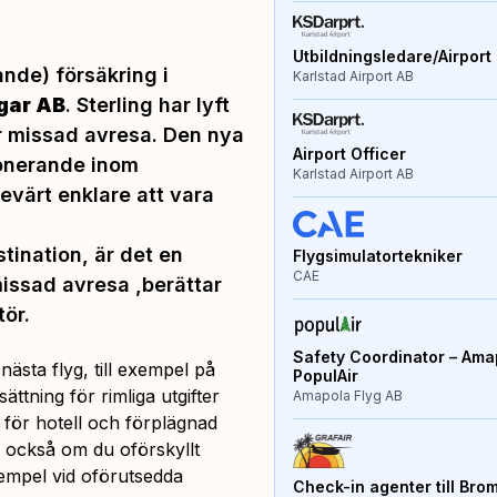
Utbildningsledare/Airport 
nde) försäkring i
Karlstad Airport AB
gar AB
. Sterling har lyft
r missad avresa. Den nya
Airport Officer
ionerande inom
Karlstad Airport AB
värt enklare att vara
tination, är det en
Flygsimulatortekniker
CAE
missad avresa
,berättar
tör.
Safety Coordinator – Amap
 nästa flyg, till exempel på
PopulAir
ättning för rimliga utgifter
Amapola Flyg AB
, för hotell och förplägnad
r också om du oförskyllt
xempel vid oförutsedda
Check-in agenter till Bro