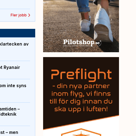
Fler jobb
klartecken av
ot Ryanair
om inte syns
ramtiden –
ridteknik
ust – men