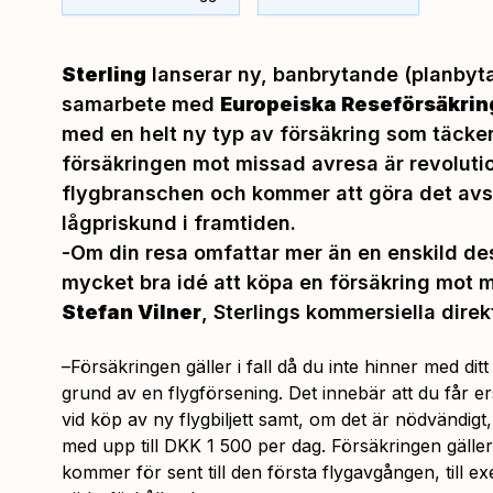
Sterling
lanserar ny, banbrytande (planbyta
samarbete med
Europeiska Reseförsäkrin
med en helt ny typ av försäkring som täcke
försäkringen mot missad avresa är revolut
flygbranschen och kommer att göra det avse
lågpriskund i framtiden.
-
Om din resa omfattar mer än en enskild des
mycket bra idé att köpa en försäkring mot 
Stefan Vilner
, Sterlings kommersiella direk
–
Försäkringen gäller i fall då du inte hinner med ditt
grund av en flygförsening. Det innebär att du får ers
vid köp av ny flygbiljett samt, om det är nödvändigt
med upp till DKK 1 500 per dag. Försäkringen gälle
kommer för sent till den första flygavgången, till e