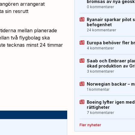
bromsas av nya geos
arrangören arrangerat
0 kommentarer
a sin resrutt
Ryanair sparkar pilot 
befogenhet
fertiderna mellan planerade
24 kommentarer
llan två flygbolag ska
Europa behöver fler b
ste tecknas minst 24 timmar
4 kommentarer
Saab och Embraer plan
ökad produktion av Gr
3 kommentarer
Norwegian backar – me
1 kommentar
Boeing lyfter igen med
rättigheter
7 kommentarer
Fler nyheter