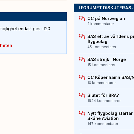
I FORUMET DISKUTERAS 
CC på Norwegian
2 kommentarer
öjlighet endast ges i 120
SAS ett av världens p
flygbolag
yheten
45 kommentarer
SAS strejk i Norge
15 kommentarer
CC Köpenhamn SAS/
10 kommentarer
Slutet för BRA?
1944 kommentarer
Nytt flygbolag starta
Skåne Aviation
147 kommentarer