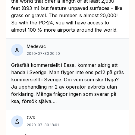
the world that offer a length of at least 2,930
feet (893 m) but feature unpaved surfaces – like
grass or gravel. The number is almost 20,000!
So with the PC-24, you will have access to
almost 100 % more airports around the world.
Medevac
2020-07-30 20:20
Gräsfält kommersiellt i Easa, kommer aldrig att
hända i Sverige. Man flyger inte ens pc12 på gräs
kommersiellt i Sverige. Om vem som ska flyga?
Ja upphandling nr 2 av operatör avbröts utan
förklaring. Många frågor ingen som svarar på
ksa, försök själva….
GVR
2020-07-30 18:01