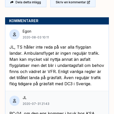
Dela detta inlägg
Skriv en kommentar
KOMMENTARER
Egon
2020-08-03 10:11
JL, TS håller inte reda på var alla flygplan
landar. Ambulansflyget är ingen reguljär trafik.
Man kan mycket väl nyttja annat än asfalt
flygplatser men det blir i undantagsfall om behov
finns och vädret är VFR. Enligt vanliga regler är
det tillåtet landa på gräsfält. Även reguljär trafik
flög tidigare på gräsfält med DC3 i Sverige.
JL
2020-07-31 21:43
PC-24, om den ens kommer i bruk hos KSA,