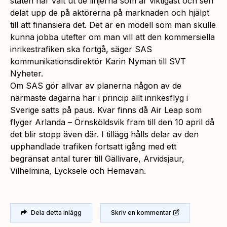
staten har valt ut de linjerna som är viktigast och sen
delat upp de på aktörerna på marknaden och hjälpt
till att finansiera det. Det är en modell som man skulle
kunna jobba utefter om man vill att den kommersiella
inrikestrafiken ska fortgå, säger SAS
kommunikationsdirektör Karin Nyman till SVT
Nyheter.
Om SAS gör allvar av planerna någon av de
närmaste dagarna har i princip allt inrikesflyg i
Sverige satts på paus. Kvar finns då Air Leap som
flyger Arlanda – Örnsköldsvik fram till den 10 april då
det blir stopp även där. I tillägg hålls delar av den
upphandlade trafiken fortsatt igång med ett
begränsat antal turer till Gällivare, Arvidsjaur,
Vilhelmina, Lycksele och Hemavan.
Dela detta inlägg
Skriv en kommentar