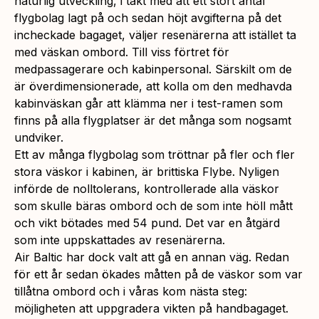
naturlig utveckling, i takt med att ett stort antal
flygbolag lagt på och sedan höjt avgifterna på det
incheckade bagaget, väljer resenärerna att istället ta
med väskan ombord. Till viss förtret för
medpassagerare och kabinpersonal. Särskilt om de
är överdimensionerade, att kolla om den medhavda
kabinväskan går att klämma ner i test-ramen som
finns på alla flygplatser är det många som nogsamt
undviker.
Ett av många flygbolag som tröttnar på fler och fler
stora väskor i kabinen, är brittiska Flybe. Nyligen
införde de nolltolerans, kontrollerade alla väskor
som skulle bäras ombord och de som inte höll mått
och vikt bötades med 54 pund. Det var en åtgärd
som inte uppskattades av resenärerna.
Air Baltic har dock valt att gå en annan väg. Redan
för ett år sedan ökades måtten på de väskor som var
tillåtna ombord och i våras kom nästa steg:
möjligheten att uppgradera vikten på handbagaget.