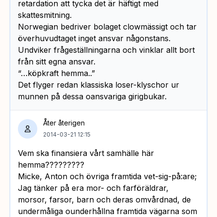
retardation att tycka det är häftigt med
skattesmitning.
Norwegian bedriver bolaget clowmässigt och tar
överhuvudtaget inget ansvar någonstans.
Undviker frågeställningarna och vinklar allt bort
från sitt egna ansvar.
“…köpkraft hemma..”
Det flyger redan klassiska loser-klyschor ur
munnen på dessa oansvariga girigbukar.
Åter återigen
2014-03-21 12:15
Vem ska finansiera vårt samhälle här
hemma?????????
Micke, Anton och övriga framtida vet-sig-på:are;
Jag tänker på era mor- och farföräldrar,
morsor, farsor, barn och deras omvårdnad, de
undermåliga ounderhållna framtida vägarna som