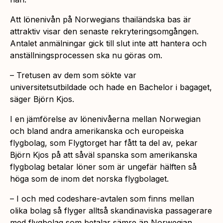
Att lönenivån på Norwegians thailändska bas är
attraktiv visar den senaste rekryteringsomgången.
Antalet anmälningar gick till slut inte att hantera och
anställningsprocessen ska nu göras om.
– Tretusen av dem som sökte var
universitetsutbildade och hade en Bachelor i bagaget,
säger Björn Kjos.
I en jämförelse av lönenivåerna mellan Norwegian
och bland andra amerikanska och europeiska
flygbolag, som Flygtorget har fått ta del av, pekar
Björn Kjos på att såväl spanska som amerikanska
flygbolag betalar löner som är ungefär hälften så
höga som de inom det norska flygbolaget.
– I och med codeshare-avtalen som finns mellan
olika bolag så flyger alltså skandinaviska passagerare
med flygbolag som betalar sämre än Norwegian.