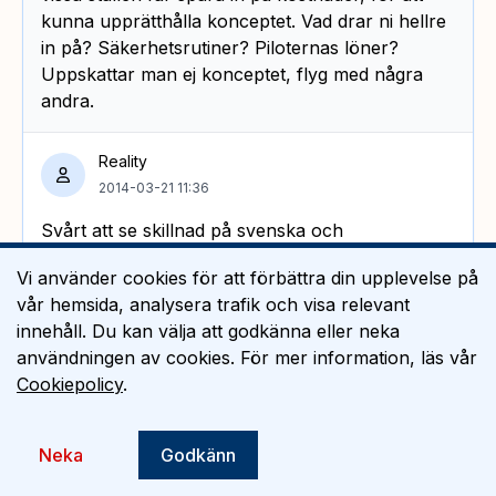
kunna upprätthålla konceptet. Vad drar ni hellre
in på? Säkerhetsrutiner? Piloternas löner?
Uppskattar man ej konceptet, flyg med några
andra.
Reality
2014-03-21 11:36
Svårt att se skillnad på svenska och
Skandinaviska?
Vi använder cookies för att förbättra din upplevelse på
vår hemsida, analysera trafik och visa relevant
Micke
innehåll. Du kan välja att godkänna eller neka
2014-03-21 10:30
användningen av cookies. För mer information, läs vår
Cookiepolicy
.
Ditt resonemang innebär alltså att vi svenskar
inte ska flyga med bolag som inte har
svensktalande cabincrew. Då betyder det att du
Neka
Godkänn
kanske inte heller kan flyga med SAS, eftersom
de på vissa flygningar har danskar och norrmän