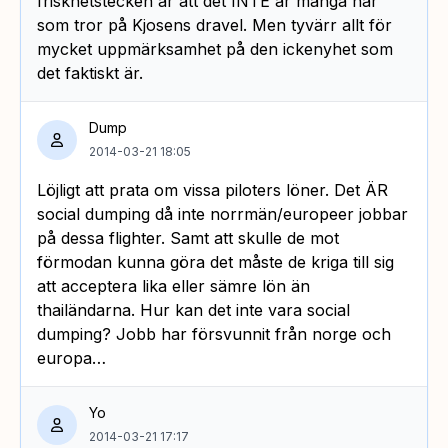
friskhetstecken är att det INTE är många här
som tror på Kjosens dravel. Men tyvärr allt för
mycket uppmärksamhet på den ickenyhet som
det faktiskt är.
Dump
2014-03-21 18:05
Löjligt att prata om vissa piloters löner. Det ÄR
social dumping då inte norrmän/europeer jobbar
på dessa flighter. Samt att skulle de mot
förmodan kunna göra det måste de kriga till sig
att acceptera lika eller sämre lön än
thailändarna. Hur kan det inte vara social
dumping? Jobb har försvunnit från norge och
europa…
Yo
2014-03-21 17:17