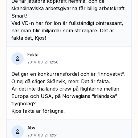
De får jättebra köpkraft hemma, och de
skandinaviska arbetsgivarna får billig arbetskraft.
Smart!
Vad VD-n har för lön är fullständigt ointressant,
när man blir miljardär som storägare. Det är
fakta det, Kjos!
Fakta
2014-03-21 12:56
Det ger en konkurrensfördel och är “innovativt”.
O nej då säger Skånvik, men: Det är fakta.
Är det inte thailänds crew på flighterna mellan
Europa och USA, på Norwegians “irländska”
flygbolag?
Kjos fakta är förljugna.
Abs
2014-03-21 12:51