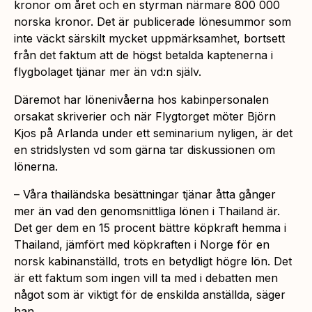
kronor om året och en styrman närmare 800 000
norska kronor. Det är publicerade lönesummor som
inte väckt särskilt mycket uppmärksamhet, bortsett
från det faktum att de högst betalda kaptenerna i
flygbolaget tjänar mer än vd:n själv.
Däremot har lönenivåerna hos kabinpersonalen
orsakat skriverier och när Flygtorget möter Björn
Kjos på Arlanda under ett seminarium nyligen, är det
en stridslysten vd som gärna tar diskussionen om
lönerna.
– Våra thailändska besättningar tjänar åtta gånger
mer än vad den genomsnittliga lönen i Thailand är.
Det ger dem en 15 procent bättre köpkraft hemma i
Thailand, jämfört med köpkraften i Norge för en
norsk kabinanställd, trots en betydligt högre lön. Det
är ett faktum som ingen vill ta med i debatten men
något som är viktigt för de enskilda anställda, säger
han.