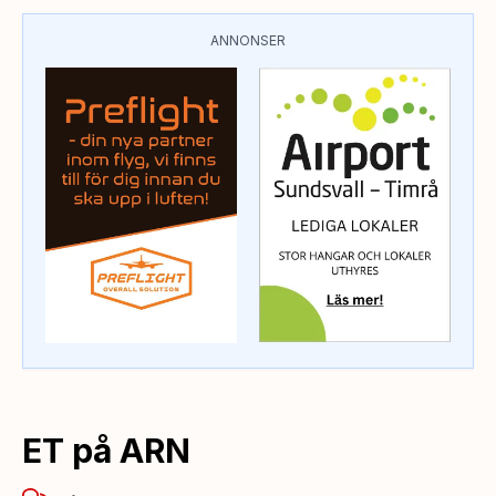
ANNONSER
ET på ARN