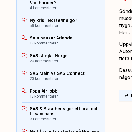
Vad händer?
4 kommentarer
Sönda
muséu
Ny kris i Norse/Indigo?
flygpl
56 kommentarer
Hercu
Sola pausar Arlanda
13 kommentarer
Uppvi
Autom
SAS strejk i Norge
flera
20 kommentarer
Dessu
SAS Main vs SAS Connect
någon
23 kommentarer
PopulAir jobb
13 kommentarer
SAS & Braathens gör ett bra jobb
tillsammans!
3 kommentarer
Nytt flygbolag startar på Bromma