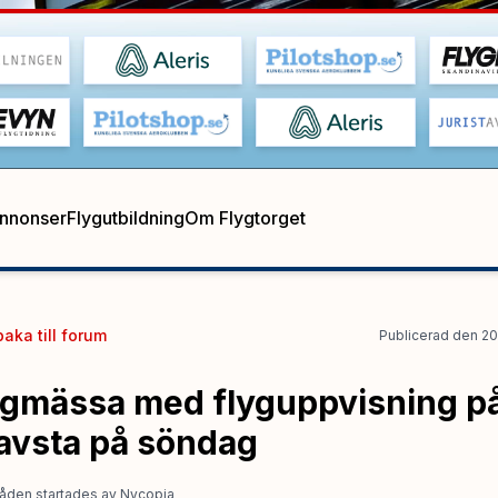
annonser
Flygutbildning
Om Flygtorget
baka till
forum
Publicerad
den
20
ygmässa med flyguppvisning p
avsta på söndag
åden startades
av
Nycopia