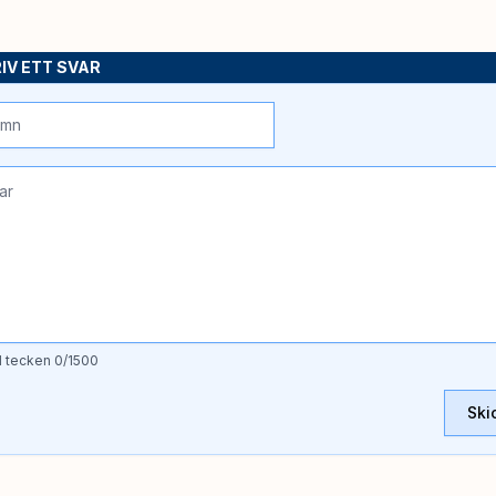
IV ETT SVAR
l tecken
0
/1500
Ski