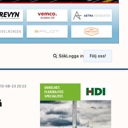
Sök
Logga in
Följ oss!
13-08-23 20:23
å