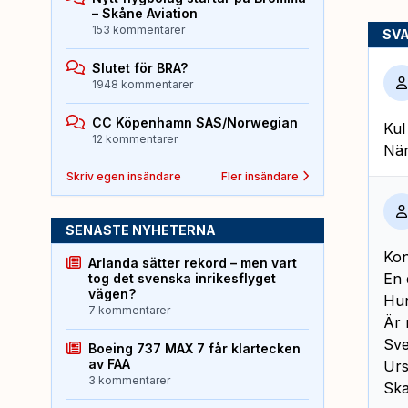
– Skåne Aviation
153 kommentarer
SV
Slutet för BRA?
1948 kommentarer
CC Köpenhamn SAS/Norwegian
Kul
12 kommentarer
När
Skriv egen insändare
Fler insändare
SENASTE NYHETERNA
Kon
Arlanda sätter rekord – men vart
En 
tog det svenska inrikesflyget
vägen?
Hur
7 kommentarer
Är 
Sve
Boeing 737 MAX 7 får klartecken
av FAA
Urs
3 kommentarer
Ska