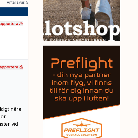
Antal svar: 5
apportera
apportera
ldigt nära
or.
ster vid