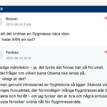
AR
R
Norpan
2013-08-24 21:08
 att det ordnas en flygmässa nära stan.
 hade ARN en sist?
R
Perikles
2013-08-24 20:19
stiga människor – ja, det tycks det finnas här på forumet.
del frågar om vilken bana Obama ska landa på.
 viktigt är det?
man genuint intresserad av flyghistoria så ligger Skavsta vä
riges huvudstad, där förmodligen många flygintresserade b
äkta och förlåt – om jag tycker det är bra om några entusia
vsta försöker ordna nåt för flygintresserade.