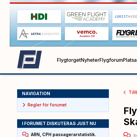
Flygtorget
Nyheter
Flygforum
Plats
Till
NAVIGATION
Regler för forumet
Fl
Sk
I FORUMET DISKUTERAS JUST NU
ARN, CPH passagerarstatistik.
Tr