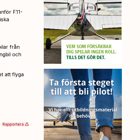
anför F11-
iska
ilar från
ngbil och
t att flyga
Rapportera