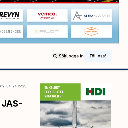
Sök
Logga in
Följ oss!
019-04-24 15:35
d JAS-