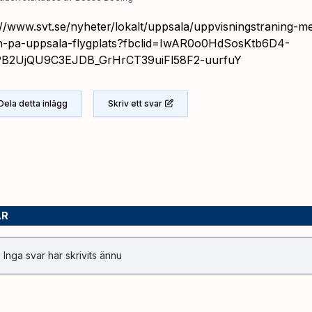
://www.svt.se/nyheter/lokalt/uppsala/uppvisningstraning-m
n-pa-uppsala-flygplats?fbclid=IwAR0o0HdSosKtb6D4-
PB2UjQU9C3EJDB_GrHrCT39uiFl58F2-uurfuY
Dela detta inlägg
Skriv ett svar
AR
Inga svar har skrivits ännu