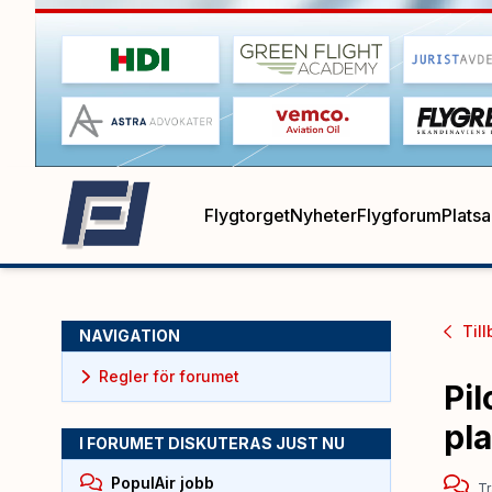
Flygtorget
Nyheter
Flygforum
Plats
Till
NAVIGATION
Regler för forumet
Pi
pl
I FORUMET DISKUTERAS JUST NU
PopulAir jobb
Tr