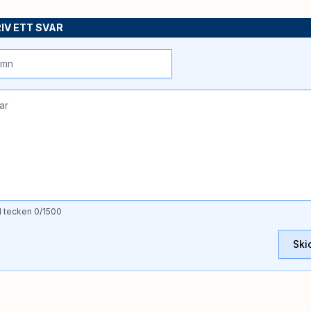
IV ETT SVAR
l tecken
0
/1500
Ski