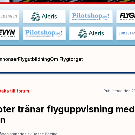
annonser
Flygutbildning
Om Flygtorget
baka till
forum
Publicerad
den
2
loter tränar flyguppvisning me
an
åden startades
av
Bosse Boeing