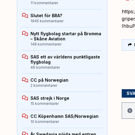
11 kommentarer
https
Slutet för BRA?
gripe
1945 kommentarer
Ihbu
Nytt flygbolag startar på Bromma
– Skåne Aviation
148 kommentarer
SAS ett av världens punktligaste
flygbolag
46 kommentarer
CC på Norwegian
2 kommentarer
SV
SAS strejk i Norge
15 kommentarer
CC Köpenhamn SAS/Norwegian
10 kommentarer
Är Swedavia nöjda med entren