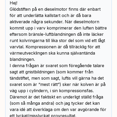
Hej!
Glödstiften på en dieselmotor finns där enbart
för att underlätta kallstart och är då bara
aktiverade några sekunder. När dieselmotorn
kommit upp i varv komprimerar den luften bättre
eftersom bränsle-luftblandningen då inte läcker
runt kolvringarna till lika stor del som vid ett lågt
varvtal. Kompressionen är då tillräcklig för att
värmeutvecklingen ska kunna självantända
blandningen.
I denna frågan är svaret som föregående talare
sagt att gnistbildningen (som kommer från
tändstiftet, men som sagt, luftis vill gärna ha det
svaret som är “mest rätt”) sker när kolven är på
väg upp i cylindern, i sin kompressionsfas.
Däremot är det faktiskt en underligt ställd fråga
(som så många andra) och jag tycker det kan
vara idé att överklaga om den var avgörande för
ett lyckat/misslyckat provresultat.