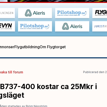
annonser
Flygutbildning
Om Flygtorget
baka till
forum
Publicerad
den
2
 B737-400 kostar ca 25Mkr i
gsläget
åden startades
av
Björn Näsström