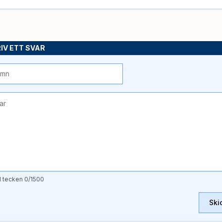
IV ETT SVAR
l tecken
0
/1500
Ski