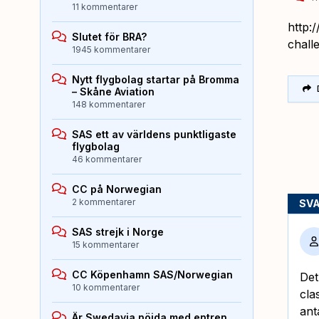
11 kommentarer
http:
Slutet för BRA?
chall
1945 kommentarer
Nytt flygbolag startar på Bromma
– Skåne Aviation
148 kommentarer
SAS ett av världens punktligaste
flygbolag
46 kommentarer
CC på Norwegian
2 kommentarer
SV
SAS strejk i Norge
15 kommentarer
CC Köpenhamn SAS/Norwegian
Det
10 kommentarer
cla
ant
Är Swedavia nöjda med entren