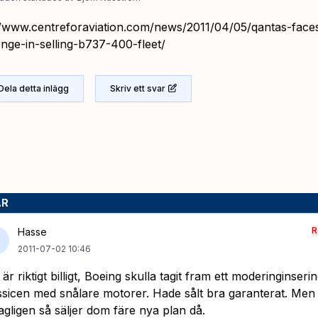
//www.centreforaviation.com/news/2011/04/05/qantas-face
enge-in-selling-b737-400-fleet/
Dela detta inlägg
Skriv ett svar
AR
R
Hasse
2011-07-02 10:46
 är riktigt billigt, Boeing skulla tagit fram ett moderinginserings
ssicen med snålare motorer. Hade sålt bra garanterat. Men
agligen så säljer dom färe nya plan då.