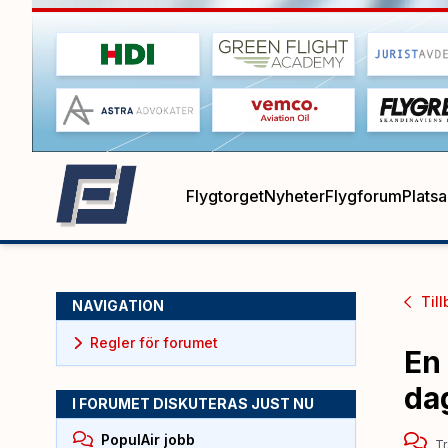
Flygtorget
Nyheter
Flygforum
Plats
Till
NAVIGATION
Regler för forumet
En
da
I FORUMET DISKUTERAS JUST NU
PopulAir jobb
Tr