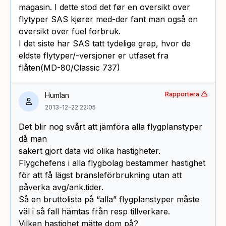
magasin. I dette stod det før en oversikt over
flytyper SAS kjører med-der fant man også en
oversikt over fuel forbruk.
I det siste har SAS tatt tydelige grep, hvor de
eldste flytyper/-versjoner er utfaset fra
flåten(MD-80/Classic 737)
Rapportera
Humlan
2013-12-22 22:05
Det blir nog svårt att jämföra alla flygplanstyper
då man
säkert gjort data vid olika hastigheter.
Flygchefens i alla flygbolag bestämmer hastighet
för att få lägst bränsleförbrukning utan att
påverka avg/ank.tider.
Så en bruttolista på “alla” flygplanstyper måste
väl i så fall hämtas från resp tillverkare.
Vilken hastighet mätte dom på?