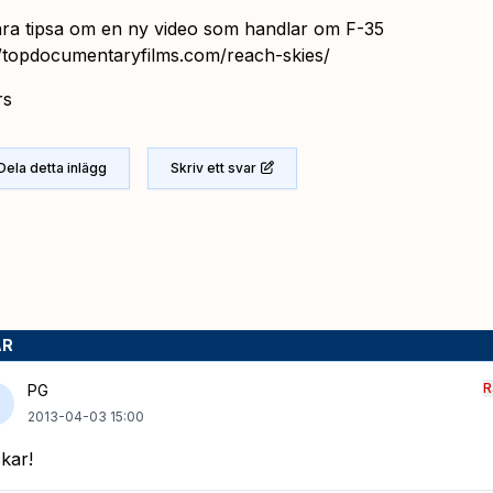
bara tipsa om en ny video som handlar om F-35
//topdocumentaryfilms.com/reach-skies/
rs
Dela detta inlägg
Skriv ett svar
AR
R
PG
2013-04-03 15:00
kar!