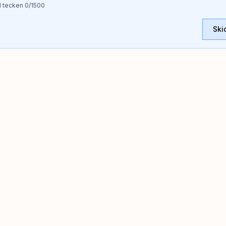
l tecken
0
/1500
Ski