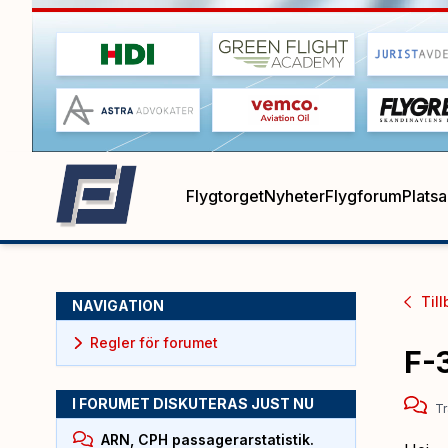
Flygtorget
Nyheter
Flygforum
Plats
Till
NAVIGATION
Regler för forumet
F-3
I FORUMET DISKUTERAS JUST NU
Tr
ARN, CPH passagerarstatistik.