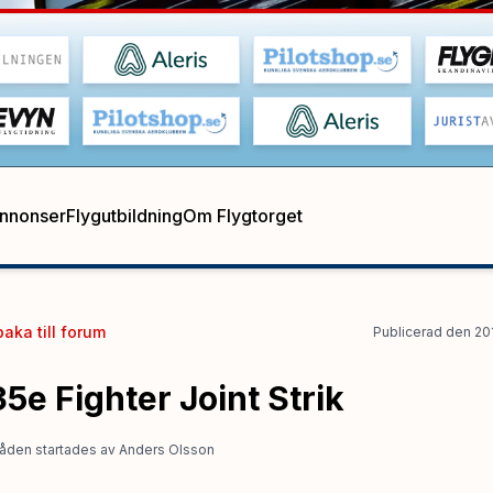
annonser
Flygutbildning
Om Flygtorget
baka till
forum
Publicerad
den
20
5e Fighter Joint Strik
åden startades
av
Anders Olsson