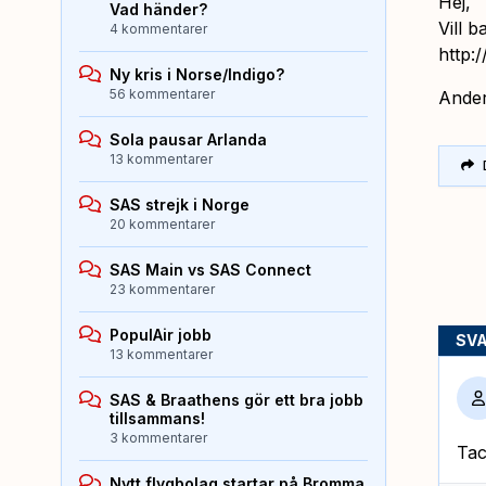
Hej,
Vad händer?
Vill 
4 kommentarer
http:
Ny kris i Norse/Indigo?
56 kommentarer
Ande
Sola pausar Arlanda
13 kommentarer
SAS strejk i Norge
20 kommentarer
SAS Main vs SAS Connect
23 kommentarer
PopulAir jobb
SV
13 kommentarer
SAS & Braathens gör ett bra jobb
tillsammans!
3 kommentarer
Tac
Nytt flygbolag startar på Bromma