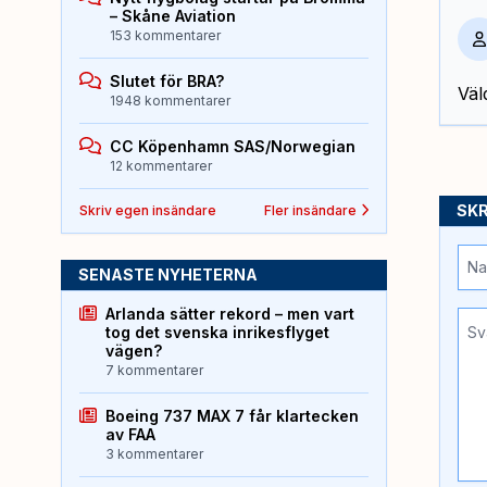
– Skåne Aviation
153 kommentarer
Slutet för BRA?
Väl
1948 kommentarer
CC Köpenhamn SAS/Norwegian
12 kommentarer
SKR
Skriv egen insändare
Fler insändare
SENASTE NYHETERNA
Arlanda sätter rekord – men vart
tog det svenska inrikesflyget
vägen?
7 kommentarer
Boeing 737 MAX 7 får klartecken
av FAA
3 kommentarer