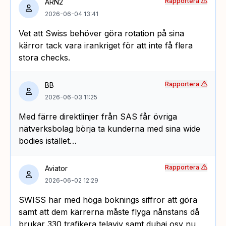
Rapportera
ARN2
2026-06-04 13:41
Vet att Swiss behöver göra rotation på sina
kärror tack vara irankriget för att inte få flera
stora checks.
Rapportera
BB
2026-06-03 11:25
Med färre direktlinjer från SAS får övriga
nätverksbolag börja ta kunderna med sina wide
bodies istället…
Rapportera
Aviator
2026-06-02 12:29
SWISS har med höga boknings siffror att göra
samt att dem kärrerna måste flyga nånstans då
brukar 330 trafikera telaviv samt dubai osv nu