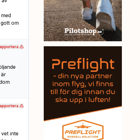
 av
r med
d gott om
apportera
öljande
 är
 dom
apportera
et inte