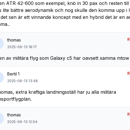
en ATR 42-600 som exempel, knö in 30 pax och resten till b
s lite bättre aerodynamik och nog skulle den komma upp i lu
det sen är ett vinnande koncept med en hybrid det är en 
ma..
R
thomas
2025-06-13 18:17
en av militära flyg som Galaxy c5 har oavsett samma mto
R
Bertil 1
2025-06-13 13:48
omas, extra kraftiga landningsställ har ju alla militära
nsportflygplan.
R
thomas
2025-06-13 12:04