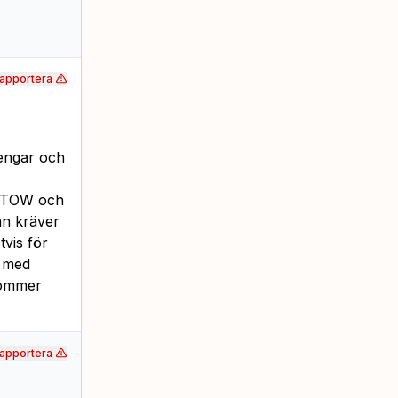
apportera
pengar och
t MTOW och
an kräver
vis för
a med
kommer
apportera