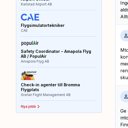
Ing
Karlstad Airport AB
ald
All
Flygsimulatortekniker
CAE
Mto
Safety Coordinator – Amapola Flyg
AB / PopulAir
kon
Amapola Flyg AB
med
ren
sku
Check-in agenter till Bromma
Flygplats
Grafair Flight Management AB
Nya jobb
Ge 
mt
Fin