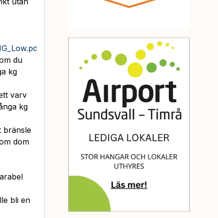
ikt utan
G_Low.pdf
 om du
ga kg
ett varv
många kg
t bränsle
e om dom
parabel
le bli en