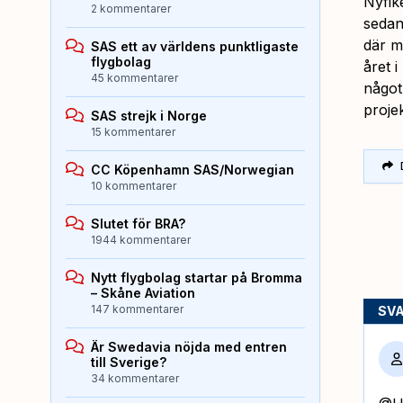
Nyfik
2 kommentarer
sedan
där m
SAS ett av världens punktligaste
flygbolag
året 
45 kommentarer
något
projek
SAS strejk i Norge
15 kommentarer
CC Köpenhamn SAS/Norwegian
10 kommentarer
Slutet för BRA?
1944 kommentarer
Nytt flygbolag startar på Bromma
– Skåne Aviation
147 kommentarer
SV
Är Swedavia nöjda med entren
till Sverige?
34 kommentarer