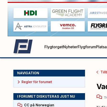
Flygtorget
Nyheter
Flygforum
Plats
Till
NAVIGATION
Regler för forumet
Va
I FORUMET DISKUTERAS JUST NU
Tr
CC på Norwegian