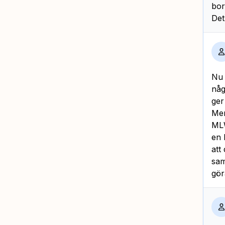
bor
Det
Nu 
någ
ger
Men
MLW
en 
att
sam
gör