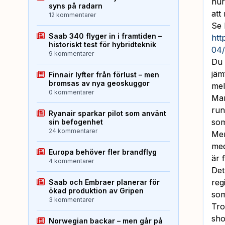
hur
syns på radarn
att
12 kommentarer
Se 
Saab 340 flyger in i framtiden –
htt
historiskt test för hybridteknik
04
9 kommentarer
Du 
jäm
Finnair lyfter från förlust – men
bromsas av nya geoskuggor
me
0 kommentarer
Man
run
Ryanair sparkar pilot som använt
som
sin befogenhet
24 kommentarer
Men
med
Europa behöver fler brandflyg
är 
4 kommentarer
Det
reg
Saab och Embraer planerar för
ökad produktion av Gripen
som
3 kommentarer
Tro
sho
Norwegian backar – men går på