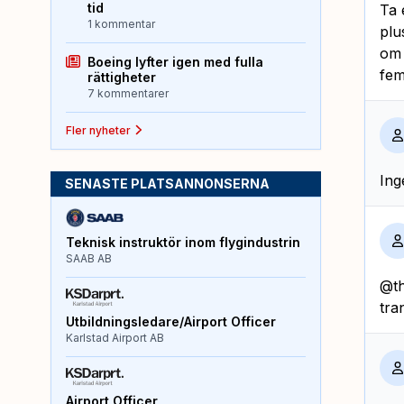
tid
Ta 
1 kommentar
plu
om 
Boeing lyfter igen med fulla
fem
rättigheter
7 kommentarer
Fler nyheter
Ing
SENASTE PLATSANNONSERNA
Teknisk instruktör inom flygindustrin
SAAB AB
@th
tra
Utbildningsledare/Airport Officer
Karlstad Airport AB
Airport Officer