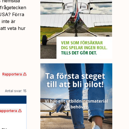
s hemsida
 frågetecken
l USA? Förra
inte är
att veta hur
Rapportera
Antal svar: 15
apportera