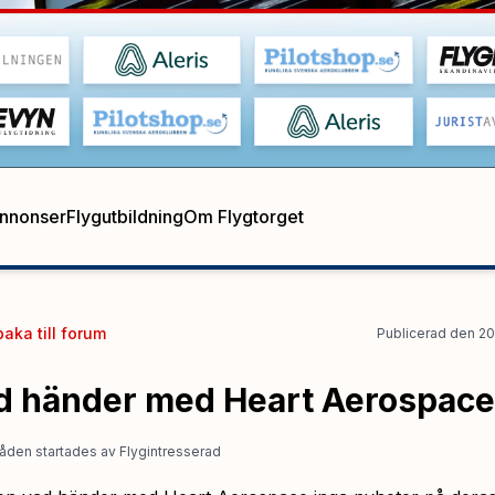
annonser
Flygutbildning
Om Flygtorget
baka till
forum
Publicerad
den
20
d händer med Heart Aerospace
åden startades
av
Flygintresserad