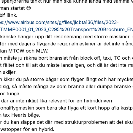
 spanjorerna tänkt hur man ska kunna landa med samma v
 man startat 😊
bif länk.
ps://www.airbus.com/sites/g/files/jlcbta136/files/2023-
/TMMP0001_01_2023_C295%20Transport%20Brochure_EN
kanske hänger upp ditt resonemang med större maskiner,
för med dagens flygande regionalmaskiner är det inte mån
llan MTOW och MLW.
 måste ju räkna bort bränslet från block off, taxi, TO och 
t fältet och till att du måste landa igen, och då är det inte 
 skiljer.
 kikar du på större bågar som flyger långt och har mycke
 sig, så måste många av dom bränna eller dumpa bränsl
för tunga.
 där är inte riktigt lika relevant för en hybriddriven
ionalflygmaskin som bara ska flyga ett kort hopp a’la kast
 tex Hearts båge.
r du kan släppa det där med strukturproblemen att det skul
wstopper för en hybrid.