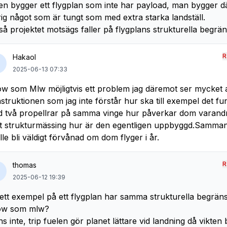
en bygger ett flygplan som inte har payload, man bygger d
rig något som är tungt som med extra starka landställ.
tså projektet motsägs faller på flygplans strukturella begrän
R
Hakaol
2025-06-13 07:33
w som Mlw möjligtvis ett problem jag däremot ser mycket a
struktionen som jag inte förstår hur ska till exempel det f
 två propellrar på samma vinge hur påverkar dom varand
t strukturmässing hur är den egentligen uppbyggd.Samman
lle bli väldigt förvånad om dom flyger i år.
R
thomas
2025-06-12 19:39
ett exempel på ett flygplan har samma strukturella begräns
ow som mlw?
ns inte, trip fuelen gör planet lättare vid landning då vikten