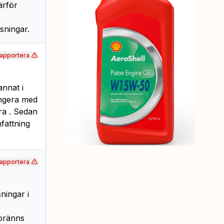
ärför
sningar.
apportera
nnat i
ungera med
ra . Sedan
fattning
apportera
ningar i
 bränns