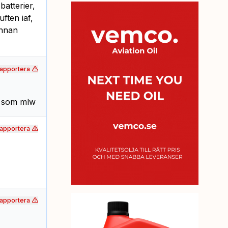
atterier,
ften iaf,
annan
apportera
w som mlw
apportera
apportera