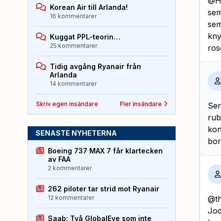
@Ha
Korean Air till Arlanda!
sem
16 kommentarer
sem
kny
Kuggat PPL-teorin…
25 kommentarer
ros
Tidig avgång Ryanair från
Arlanda
14 kommentarer
Skriv egen insändare
Fler insändare
Ser
rub
kon
SENASTE NYHETERNA
bor
Boeing 737 MAX 7 får klartecken
av FAA
2 kommentarer
262 piloter tar strid mot Ryanair
12 kommentarer
@t
Jod
Saab: Två GlobalEye som inte