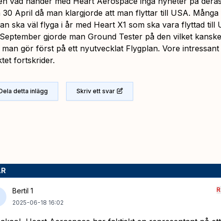
en vad händer med Heart Aerospace inga nyheter på dera
 30 April då man klargjorde att man flyttar till USA. Många
an ska väl flyga i år med Heart X1 som ska vara flyttad til
i September gjorde man Ground Tester på den vilket kanske 
 man gör först på ett nyutvecklat Flygplan. Vore intressant 
tet fortskrider.
Dela detta inlägg
Skriv ett svar
AR
R
Bertil 1
2025-06-18 16:02