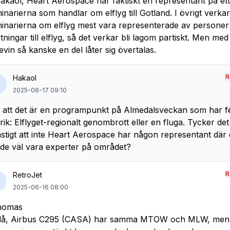
kaol, Heart Aerospace har faktiskt en representant på ett
inarierna som handlar om elflyg till Gotland. I övrigt verkar
inarierna om elflyg mest vara representerade av persone
tningar till elflyg, så det verkar bli lagom partiskt. Men me
evin så kanske en del låter sig övertalas.
R
Hakaol
2025-06-17 09:10
 att det är en programpunkt på Almedalsveckan som har f
rik: Elflyget-regionalt genombrott eller en fluga. Tycker det
stigt att inte Heart Aerospace har någon representant där
de väl vara experter på området?
R
RetroJet
2025-06-16 08:00
homas
å, Airbus C295 (CASA) har samma MTOW och MLW, men v