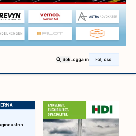
Sök
Logga in
Följ oss!
SERNA
ygindustrin