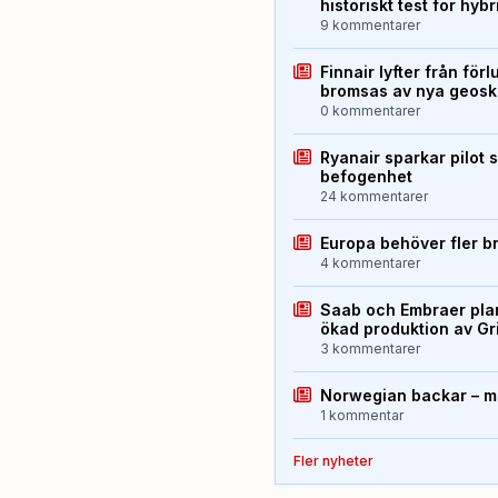
historiskt test för hyb
9 kommentarer
Finnair lyfter från förl
bromsas av nya geos
0 kommentarer
Ryanair sparkar pilot 
befogenhet
24 kommentarer
Europa behöver fler b
4 kommentarer
Saab och Embraer plan
ökad produktion av Gr
3 kommentarer
Norwegian backar – me
1 kommentar
Fler nyheter