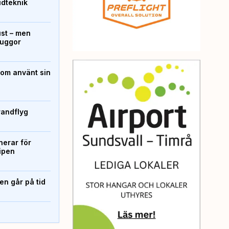
ridteknik
ust – men
kuggor
som använt sin
randflyg
erar för
ipen
n går på tid