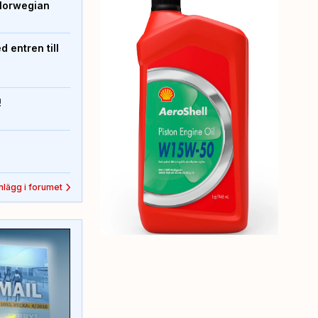
Norwegian
 entren till
!
inlägg i forumet