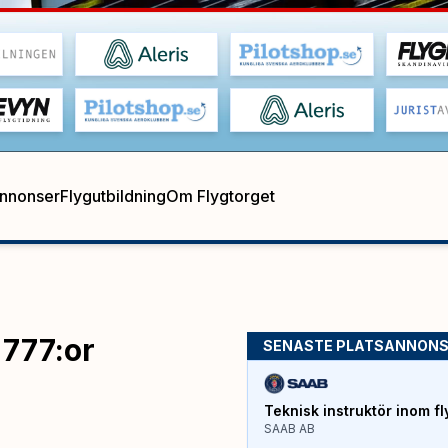
annonser
Flygutbildning
Om Flygtorget
 777:or
SENASTE PLATSANNON
Teknisk instruktör inom fl
SAAB AB