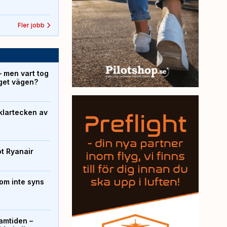
Fler jobb
– men vart tog
yget vägen?
klartecken av
ot Ryanair
om inte syns
ramtiden –