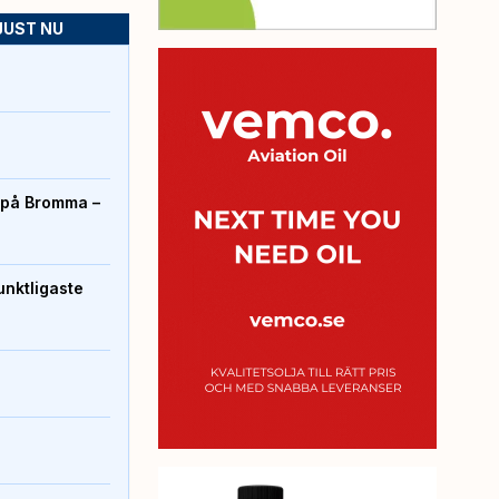
JUST NU
r på Bromma –
unktligaste