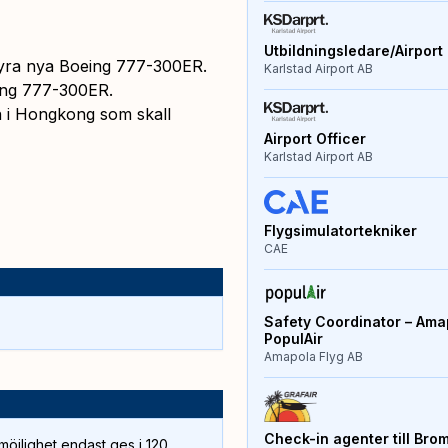
Utbildningsledare/Airport 
fyra nya Boeing 777-300ER.
Karlstad Airport AB
eing 777-300ER.
n i Hongkong som skall
Airport Officer
Karlstad Airport AB
Flygsimulatortekniker
CAE
Safety Coordinator – Amap
PopulAir
Amapola Flyg AB
Check-in agenter till Bro
öjlighet endast ges i 120