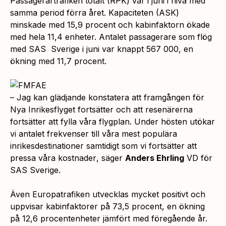
Passagerartrafiken totalt (RPK) var i juni i nivå med
samma period förra året. Kapaciteten (ASK)
minskade med 15,9 procent och kabinfaktorn ökade
med hela 11,4 enheter. Antalet passagerare som flög
med SAS Sverige i juni var knappt 567 000, en
ökning med 11,7 procent.
–
Jag kan glädjande konstatera att framgången för
Nya Inrikesflyget fortsätter och att resenärerna
fortsätter att fylla våra flygplan. Under hösten utökar
vi antalet frekvenser till våra mest populära
inrikesdestinationer samtidigt som vi fortsätter att
pressa våra kostnader
, säger
Anders Ehrling
VD för
SAS Sverige.
Även Europatrafiken utvecklas mycket positivt och
uppvisar kabinfaktorer på 73,5 procent, en ökning
på 12,6 procentenheter jämfört med föregående år.