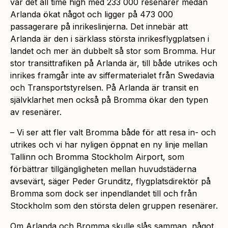
var det all time high med 233 000 resenärer medan
Arlanda ökat något och ligger på 473 000
passagerare på inrikeslinjerna. Det innebär att
Arlanda är den i särklass största inrikesflygplatsen i
landet och mer än dubbelt så stor som Bromma. Hur
stor transittrafiken på Arlanda är, till både utrikes och
inrikes framgår inte av siffermaterialet från Swedavia
och Transportstyrelsen. På Arlanda är transit en
självklarhet men också på Bromma ökar den typen
av resenärer.
– Vi ser att fler valt Bromma både för att resa in- och
utrikes och vi har nyligen öppnat en ny linje mellan
Tallinn och Bromma Stockholm Airport, som
förbättrar tillgängligheten mellan huvudstäderna
avsevärt, säger Peder Grunditz, flygplatsdirektör på
Bromma som dock ser inpendlandet till och från
Stockholm som den största delen gruppen resenärer.
Om Arlanda och Bromma skulle slås samman, något