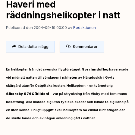
Haveri med
räddningshelikopter i natt
Publicerad den 2004-09-19 00:00
av
Redaktionen
Dela detta inlägg
Kommentarer
En helikopter från det svenska flygföretaget
Norrlandsflyg
havererade
vid midnatt natten till söndagen i närheten av Häradsskär i Gryts
skärgård utanför Östgötska kusten
.
Helikoptern - en tvåmotorig
Sikorsky
S76C(bilden)
- var på utryckning från Visby med fem mans
besättning
.
Alla klarade sig utan fysiska skador och kunde ta sig iland på
en liten kobbe
.
Enligt uppgift skall helikoptern ha cirklat runt stugan där
de skulle landa och av någon anledning gått i vattnet
.