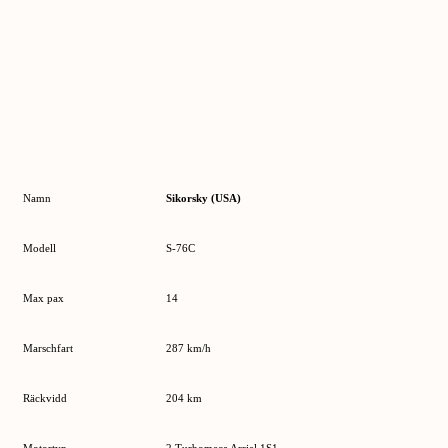
Namn
Sikorsky (USA)
Modell
S-76C
Max pax
14
Marschfart
287 km/h
Räckvidd
204 km
Motortyp
2 Turbomeca Arriel 1S1