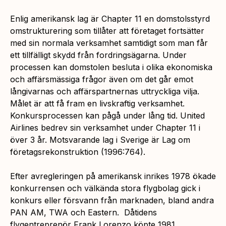
Enlig amerikansk lag är Chapter 11 en domstolsstyrd
omstrukturering som tillåter att företaget fortsätter
med sin normala verksamhet samtidigt som man får
ett tillfälligt skydd från fordringsägarna. Under
processen kan domstolen besluta i olika ekonomiska
och affärsmässiga frågor även om det går emot
långivarnas och affärspartnernas uttryckliga vilja.
Målet är att få fram en livskraftig verksamhet.
Konkursprocessen kan pågå under lång tid. United
Airlines bedrev sin verksamhet under Chapter 11 i
över 3 år. Motsvarande lag i Sverige är Lag om
företagsrekonstruktion (1996:764).
Efter avregleringen på amerikansk inrikes 1978 ökade
konkurrensen och välkända stora flygbolag gick i
konkurs eller försvann från marknaden, bland andra
PAN AM, TWA och Eastern. Dåtidens
flygentreprenör Frank Lorenzo köpte 1981