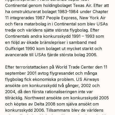
Continental genom holdingbolaget Texas Air. Efter att
ha omstrukturerat bolaget 1983-1984 under Chapter
11 integrerades 1987 People Express, New York Air
och flera matarbolag in i Continental som blev USAs
tredje och världens sjätte största flygbolag. Efter
Continentals andra konkursskydd 1991 – 1993 som
en följd av ökade bränslepriser i samband med
Gulfkriget 1990 kom bolaget ut mycket starkt och
avancerade till USAs fjärde största bolag 2006.
Efter terroristattacken på World Trade Center den 11
september 2001 avtog flygresandet och många
flygbolag fick ekonomiska problem. US Airways
ansökte om konkursskydd två gånger, 2002 och
2004, då den första rationaliseringen inte var
tillräcklig. Northwest ansökte om konkursskydd 2005
och köptes av Delta 2008 som själva ansökt om
konkursskydd 2006. Tillsammans blev de världens