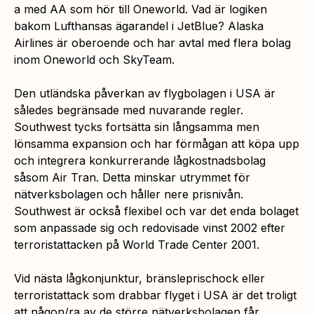
a med AA som hör till Oneworld. Vad är logiken
bakom Lufthansas ägarandel i JetBlue? Alaska
Airlines är oberoende och har avtal med flera bolag
inom Oneworld och SkyTeam.
Den utländska påverkan av flygbolagen i USA är
således begränsade med nuvarande regler.
Southwest tycks fortsätta sin långsamma men
lönsamma expansion och har förmågan att köpa upp
och integrera konkurrerande lågkostnadsbolag
såsom Air Tran. Detta minskar utrymmet för
nätverksbolagen och håller nere prisnivån.
Southwest är också flexibel och var det enda bolaget
som anpassade sig och redovisade vinst 2002 efter
terroristattacken på World Trade Center 2001.
Vid nästa lågkonjunktur, bränsleprischock eller
terroristattack som drabbar flyget i USA är det troligt
att någon/ra av de större nätverksbolagen får