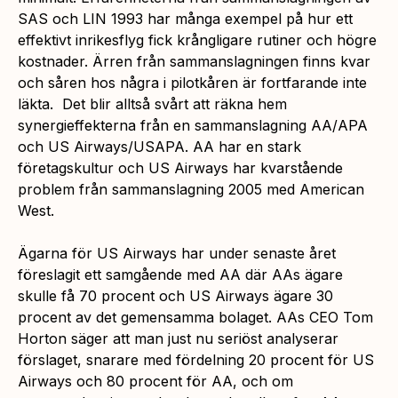
SAS och LIN 1993 har många exempel på hur ett
effektivt inrikesflyg fick krångligare rutiner och högre
kostnader. Ärren från sammanslagningen finns kvar
och såren hos några i pilotkåren är fortfarande inte
läkta. Det blir alltså svårt att räkna hem
synergieffekterna från en sammanslagning AA/APA
och US Airways/USAPA. AA har en stark
företagskultur och US Airways har kvarstående
problem från sammanslagning 2005 med American
West.
Ägarna för US Airways har under senaste året
föreslagit ett samgående med AA där AAs ägare
skulle få 70 procent och US Airways ägare 30
procent av det gemensamma bolaget. AAs CEO Tom
Horton säger att man just nu seriöst analyserar
förslaget, snarare med fördelning 20 procent för US
Airways och 80 procent för AA, och om