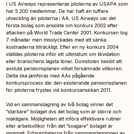
I US Airways representeras piloterna av USAPA som
har 5 200 medlemmar. De har haft en tuffare
utveckling än piloterna i AA. US Airways var det
första bolag som ansökte om konkurs 2002 efter
attacken på World Trade Center 2001. Konkursen tog
7 månader men misslyckades med att sänka
kostnaderna tillräckligt. Efter en ny konkurs 2004
ställdes piloterna inför ett ultimatum om likvidation
eller branschens lägsta löner. Domstolen beslöt att
avsluta pensionsplanen vilket försämrade villkoren.
Detta ska jämföras med AAs pågående
konkursprocess där den existerande pensionsplanen
för piloterna frystes vid konkursansökan 2011.
Vid en sammanslagning av två bolag vinner det
”starkare” bolaget dvs det bolag som är större och
mäktigare. Möjligheten att införa effektivare rutiner
eller arbetsvillkor från det ”svagare” bolaget är
minimalt. Erfarenheterna från sammanslagningen av