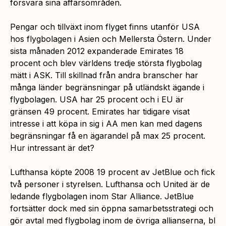
försvara sina affärsområden.
Pengar och tillväxt inom flyget finns utanför USA
hos flygbolagen i Asien och Mellersta Östern. Under
sista månaden 2012 expanderade Emirates 18
procent och blev världens tredje största flygbolag
mätt i ASK. Till skillnad från andra branscher har
många länder begränsningar på utländskt ägande i
flygbolagen. USA har 25 procent och i EU är
gränsen 49 procent. Emirates har tidigare visat
intresse i att köpa in sig i AA men kan med dagens
begränsningar få en ägarandel på max 25 procent.
Hur intressant är det?
Lufthansa köpte 2008 19 procent av JetBlue och fick
två personer i styrelsen. Lufthansa och United är de
ledande flygbolagen inom Star Alliance. JetBlue
fortsätter dock med sin öppna samarbetsstrategi och
gör avtal med flygbolag inom de övriga allianserna, bl