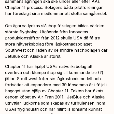
sammanslagningen ska ske under eller efter AAs
Chapter 11 process. Bolagens båda pilotföreningar
har föreslagit sina medlemmar att stötta samgåendet.
Om ägarna lyckas slå ihop företagen bildas världen
största flygbolag. Utgående från Innovatas
produktionssiffror från 2012 skulle USA då få tre
stora nätverksbolag före lågkostnadsbolaget
Southwest och raden av de mindre nischbolagen där
JetBlue och Alaska är störst.
Chapter 11 har hjälpt USAs nätverksbolag att
överleva och klumpa ihop sig till kommande tre (?)
jättar. Southwest följer sin lågkostnadsmodell och
fortsätter att expandera med 39 lönsamma år i följd i
bagaget utan hjälp av Chapter 11. Takten har ökats
genom köpet av Air Tran 2011. JetBlue och Alaska
utnyttjar luckorna som skapas av turbulensen inom
USAs flygindustri och har hitintills lönsamt kunnat