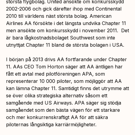
största flygbolag. United ansökte om konkursskydd
2002-2006 och gick därefter ihop med Continental
2010 till världens näst största bolag. American
Airlines AA försökte i det längsta undvika Chapter 11
men ansökte om konkursskydd i november 2011. Det
är bara lågkostnadsbolaget Southwest som inte
utnyttjat Chapter 11 bland de största bolagen i USA.
I början på 2013 drivs AA fortfarande under Chapter
11. AAs CEO Tom Horton säger att AA äntligen har
fått ett avtal med pilotföreningen APA, som
representerar 10 000 piloter, som möjliggör att AA
kan lämna Chapter 11. Samtidigt finns det utrymme att
se över olika strategiska alternativ såsom ett
samgående med US Airways. APA säger sig stödja
samgåendet som den bästa vägen för ett starkare
och mer konkurrenskraftigt AA för att säkra
piloternas långsiktiga karriärmöjligheter.