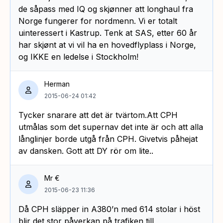
de såpass med IQ og skjønner att longhaul fra
Norge fungerer for nordmenn. Vi er totalt
uinteressert i Kastrup. Tenk at SAS, etter 60 år
har skjønt at vi vil ha en hovedflyplass i Norge,
og IKKE en ledelse i Stockholm!
Herman
2015-06-24 01:42
Tycker snarare att det är tvärtom.Att CPH
utmålas som det supernav det inte är och att alla
långlinjer borde utgå från CPH. Givetvis påhejat
av dansken. Gott att DY rör om lite..
Mr €
2015-06-23 11:36
Då CPH släpper in A380’n med 614 stolar i höst
blir det stor påverkan på trafiken till