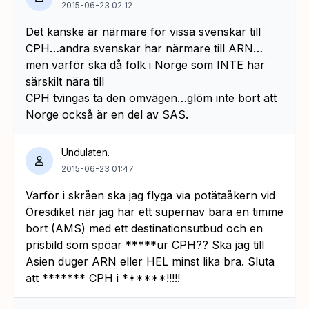
2015-06-23 02:12
Det kanske är närmare för vissa svenskar till
CPH…andra svenskar har närmare till ARN…
men varför ska då folk i Norge som INTE har
särskilt nära till
CPH tvingas ta den omvägen…glöm inte bort att
Norge också är en del av SAS.
Undulaten.
2015-06-23 01:47
Varför i skråen ska jag flyga via potätaåkern vid
Öresdiket när jag har ett supernav bara en timme
bort (AMS) med ett destinationsutbud och en
prisbild som spöar *****ur CPH?? Ska jag till
Asien duger ARN eller HEL minst lika bra. Sluta
att ******* CPH i ******!!!!!