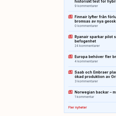
historiskt test för hyb
9 kommentarer
Finnair lyfter från förl
bromsas av nya geos
0 kommentarer
Ryanair sparkar pilot 
befogenhet
24 kommentarer
Europa behöver fler b
4 kommentarer
Saab och Embraer plan
ökad produktion av Gr
3 kommentarer
Norwegian backar – me
1 kommentar
Fler nyheter