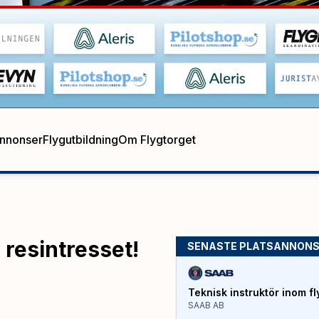
annonser
Flygutbildning
Om Flygtorget
 resintresset!
SENASTE PLATSANNON
Teknisk instruktör inom fl
SAAB AB