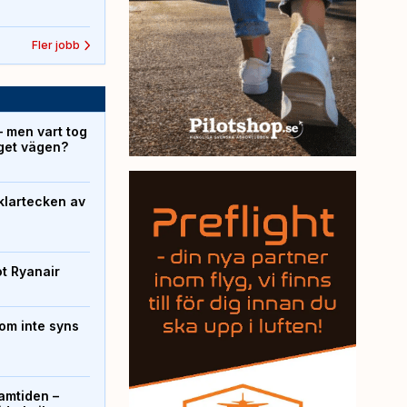
Fler jobb
– men vart tog
yget vägen?
klartecken av
ot Ryanair
om inte syns
ramtiden –