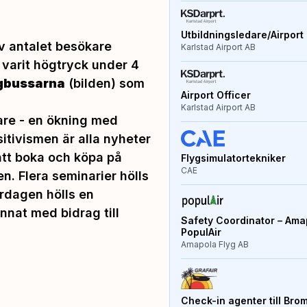
Utbildningsledare/Airport 
v antalet besökare
Karlstad Airport AB
 varit högtryck under 4
gbussarna
(bilden) som
Airport Officer
Karlstad Airport AB
are - en ökning med
itivismen är alla nyheter
att boka och köpa på
Flygsimulatortekniker
CAE
n. Flera seminarier hölls
ördagen hölls en
nnat med bidrag till
Safety Coordinator – Amap
PopulAir
Amapola Flyg AB
Check-in agenter till Bro