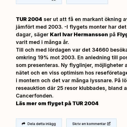
TUR 2004
ser ut att få en markant ökning a
jämfört med 2003.
-I flygets monter har det
dagar
, säger
Karl Ivar Hermansson
på
Fly
varit med i många år.
Till och med lördagen var det 34660 besök
omkring 19% mot 2003. En anledning till pos
som presenteras. Ny flyglinjer, möjligheter 
nätet och en viss optimism hos reseföretage
i montern och det var många lyssnare. På l
reseauktion där 25 resor klubbades, bland a
Cancerfonden.
Läs mer om flyget på TUR 2004
Dela detta inlägg
Skriv en kommentar