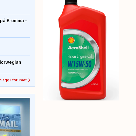
r på Bromma –
Norwegian
inlägg i forumet