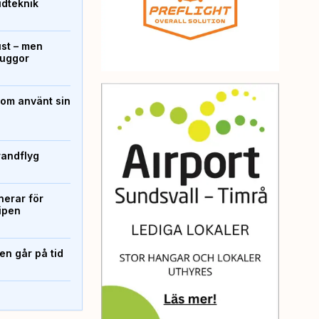
ridteknik
ust – men
kuggor
som använt sin
randflyg
erar för
ipen
n går på tid