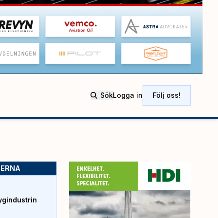
Sök
Logga in
Följ oss!
SERNA
ygindustrin