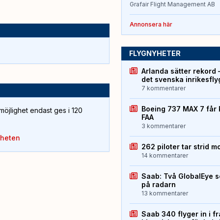
Grafair Flight Management AB
Annonsera här
FLYGNYHETER
Arlanda sätter rekord 
det svenska inrikesfl
7 kommentarer
Boeing 737 MAX 7 får 
öjlighet endast ges i 120
FAA
3 kommentarer
yheten
262 piloter tar strid m
14 kommentarer
Saab: Två GlobalEye s
på radarn
13 kommentarer
Saab 340 flyger in i f