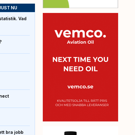
JUST NU
atistik. Vad
?
nect
tt bra jobb