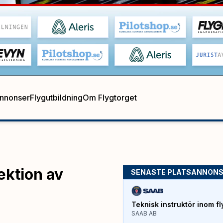
annonser
Flygutbildning
Om Flygtorget
ektion av
SENASTE PLATSANNON
Teknisk instruktör inom fl
SAAB AB