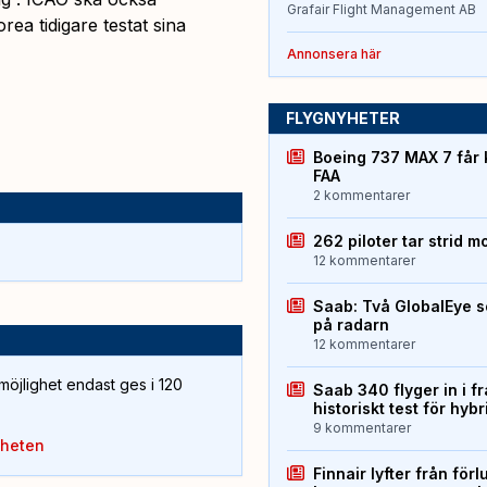
Grafair Flight Management AB
ea tidigare testat sina
Annonsera här
FLYGNYHETER
Boeing 737 MAX 7 får 
FAA
2 kommentarer
262 piloter tar strid m
12 kommentarer
Saab: Två GlobalEye s
på radarn
12 kommentarer
öjlighet endast ges i 120
Saab 340 flyger in i f
historiskt test för hyb
9 kommentarer
yheten
Finnair lyfter från förl