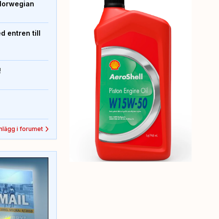
Norwegian
 entren till
!
inlägg i forumet