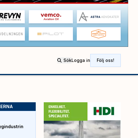
Sök
Logga in
Följ oss!
SERNA
ygindustrin