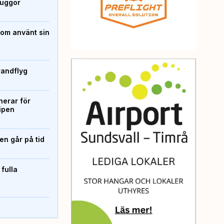
kuggor
som använt sin
randflyg
erar för
ipen
n går på tid
 fulla