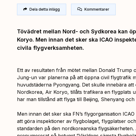
Dela detta inlägg
Kommentarer
Tövädret mellan Nord- och Sydkorea kan öppn
Koryo. Men innan det sker ska ICAO inspek
civila flygverksamheten.
Ett av resultaten från mötet mellan Donald Trump
Jung-un var planerna på att öppna civil flygtrafik 
huvudstäderna Pyongyang. Det skulle innebära att de
Nordkorea, Air Koryo, tillåts trafikera en flygplats 
har man tillstånd att flyga till Beijing, Shenyang och
Men innan det sker ska FN’s flygorganisation ICAO få
att göra inspektioner av flygbolaget, flygplatser o
standarden på den nordkoreanska flygsäkerheten. 
prenumererat på betyget ”Världens sämsta flygbola