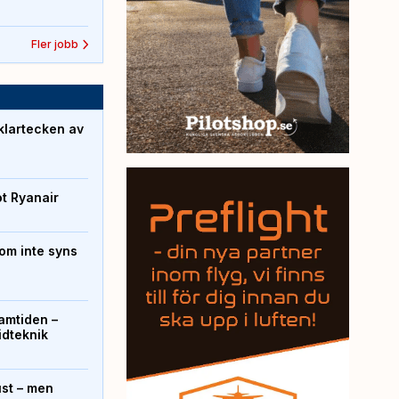
Fler jobb
klartecken av
ot Ryanair
om inte syns
ramtiden –
ridteknik
ust – men