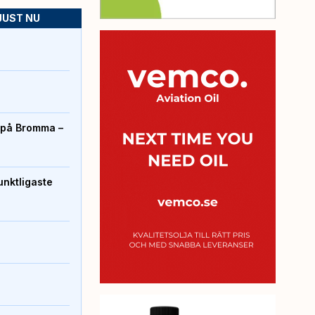
JUST NU
r på Bromma –
unktligaste