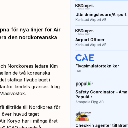
Utbildningsledare/Airport 
Karlstad Airport AB
a för nya linjer för Air
tera den nordkoreanska
Airport Officer
Karlstad Airport AB
 och Nordkoreas ledare Kim
Flygsimulatortekniker
CAE
mellan de två koreanska
t statliga flygbolaget i
utanför landets gränser. Idag
Safety Coordinator – Amap
 Vladivostok.
PopulAir
Amapola Flyg AB
 tillträde till Nordkorea för
ch över huvud taget
Air Koryo har i många året
Check-in agenter till Bro
g”. ICAO ska också