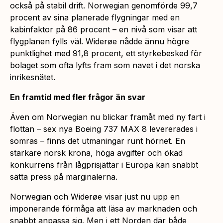
också på stabil drift. Norwegian genomförde 99,7
procent av sina planerade flygningar med en
kabinfaktor på 86 procent – en nivå som visar att
flygplanen fylls väl. Widerøe nådde ännu högre
punktlighet med 91,8 procent, ett styrkebesked för
bolaget som ofta lyfts fram som navet i det norska
inrikesnätet.
En framtid med fler frågor än svar
Även om Norwegian nu blickar framåt med ny fart i
flottan – sex nya Boeing 737 MAX 8 levererades i
somras – finns det utmaningar runt hörnet. En
starkare norsk krona, höga avgifter och ökad
konkurrens från lågprisjättar i Europa kan snabbt
sätta press på marginalerna.
Norwegian och Widerøe visar just nu upp en
imponerande förmåga att läsa av marknaden och
snabbt anpassa sig. Men i ett Norden där både