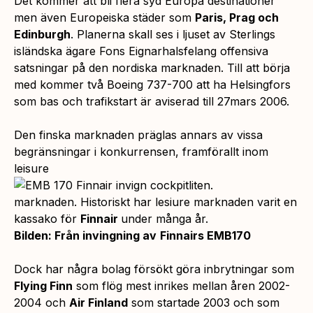
Det kommer att bli flera syd Europa destinationer
men även Europeiska städer som
Paris, Prag och
Edinburgh
. Planerna skall ses i ljuset av Sterlings
isländska ägare Fons Eignarhalsfelang offensiva
satsningar på den nordiska marknaden. Till att börja
med kommer två Boeing 737-700 att ha Helsingfors
som bas och trafikstart är aviserad till 27mars 2006.
Den finska marknaden präglas annars av vissa
begränsningar i konkurrensen, framförallt inom
leisure
marknaden. Historiskt har lesiure marknaden varit en
kassako för
Finnair
under många år.
Bilden: Från invingning av
Finnairs EMB170
Dock har några bolag försökt göra inbrytningar som
Flying Finn
som flög mest inrikes mellan åren 2002-
2004 och
Air Finland
som startade 2003 och som