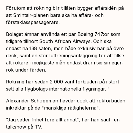
Förutom att rökning blir tillåten bygger affärsidén på
att Smintair-planen bara ska ha affärs- och
förstaklasspassagerare.
Bolaget ämnar använda ett par Boeing 747:or som
tidigare tillhört South African Airways. Och ska
endast ha 138 säten, men både exklusiv bar på övre
däck, samt en stor luftreningsanläggning för att tillse
att rökare i möjligaste mån endast drar i sig sin egen
rök under färden.
Rökning har sedan 2 000 varit förbjuden på i stort
sett alla flygbolags internationella flygningar. '
Alexander Schoppman hävdar dock att rökförbuden
inkräktar på de "mänskliga rättigheterna".
"Jag sätter frihet före allt annat",
har han sagt i en
talkshow på TV.