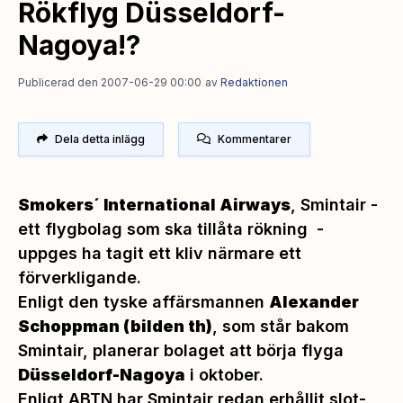
Rökflyg Düsseldorf-
Nagoya!?
Publicerad den 2007-06-29 00:00
av
Redaktionen
Dela detta inlägg
Kommentarer
Smokers´ International Airways
, Smintair -
ett flygbolag som ska tillåta rökning -
uppges ha tagit ett kliv närmare ett
förverkligande.
Enligt den tyske affärsmannen
Alexander
Schoppman
(bilden th)
,
som står bakom
Smintair, planerar bolaget att börja flyga
Düsseldorf-Nagoya
i oktober.
Enligt ABTN har Smintair redan erhållit slot-