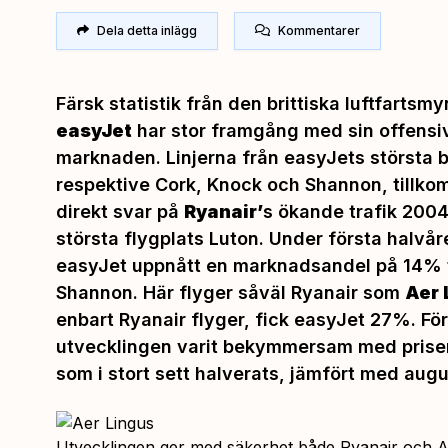
Dela detta inlägg
Kommentarer
Färsk statistik från den brittiska luftfarts
easyJet
har stor framgång med sin offensiv
marknaden. Linjerna från easyJets största b
respektive Cork, Knock och Shannon, tillko
direkt svar på
Ryanair’
s ökande trafik 2004
största flygplats Luton. Under första halvåre
easyJet uppnått en marknadsandel på 14% ti
Shannon. Här flyger såväl Ryanair som
Aer 
enbart Ryanair flyger, fick easyJet 27%. För
utvecklingen varit bekymmersam med priser
som i stort sett halverats, jämfört med augu
Utvecklingen ger med säkerhet både Ryanair och Aer