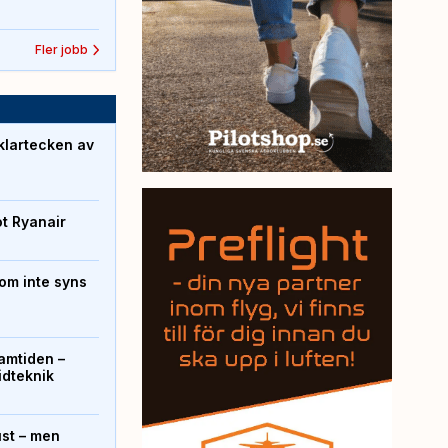
Fler jobb
klartecken av
ot Ryanair
om inte syns
ramtiden –
ridteknik
ust – men