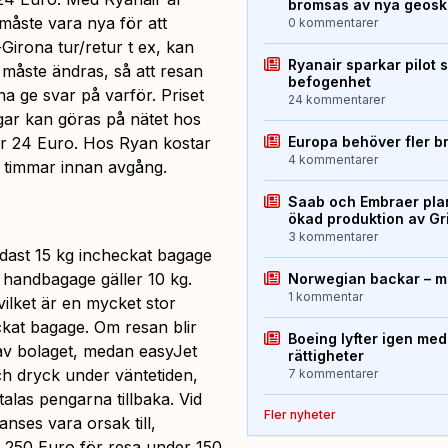
bromsas av nya geos
måste vara nya för att
0 kommentarer
Girona tur/retur t ex, kan
Ryanair sparkar pilot 
 måste ändras, så att resan
befogenhet
a ge svar på varför. Priset
24 kommentarer
ar kan göras på nätet hos
ar 24 Euro. Hos Ryan kostar
Europa behöver fler b
4 kommentarer
 timmar innan avgång.
Saab och Embraer plan
ökad produktion av Gr
3 kommentarer
ndast 15 kg incheckat bagage
 handbagage gäller 10 kg.
Norwegian backar – me
1 kommentar
 vilket är en mycket stor
ckat bagage. Om resan blir
Boeing lyfter igen med
 av bolaget, medan easyJet
rättigheter
och dryck under väntetiden,
7 kommentarer
talas pengarna tillbaka. Vid
Fler nyheter
nses vara orsak till,
r 250 Euro för resa under 150