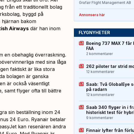
Grafair Flight Management AB
 från ett traditionellt bolag
erksbolag, byggd på
Annonsera här
ch hjärnan bakom
tish Airways
där han inom
FLYGNYHETER
Boeing 737 MAX 7 får 
FAA
2 kommentarer
 en obehaglig överraskning.
 oövervinnerliga med sina låga
262 piloter tar strid m
en faktiskt är lika stora
12 kommentarer
båda bolagen är ganska
en är också väsentligt
Saab: Två GlobalEye s
på radarn
amt flyger ofta till bättre
12 kommentarer
Saab 340 flyger in i f
ra sin beställning inom 24
historiskt test för hyb
9 kommentarer
inus 24 Euro. Ryanair betalar
 easyJet kan resenären ändra
Finnair lyfter från förl
r 24 Euro. Med Ryanair är