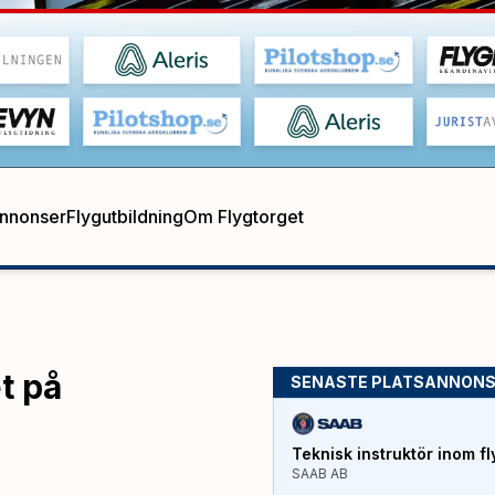
annonser
Flygutbildning
Om Flygtorget
t på
SENASTE PLATSANNON
Teknisk instruktör inom fl
SAAB AB