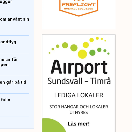
kuggor
som använt sin
randflyg
erar för
ipen
n går på tid
 fulla