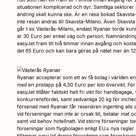
situationen komplicerad och dyr. Samtliga sektorer 
ändring skall kunna ske. Är en resa bokad Skavsta-
inte resan ändras till Skavsta-Milano. Även Skavsta
går t ex Västerås-Milano, endast Ryanair torde kunn
är 30 Euro per enkel väg och person. Namnändring
easyJet fram till två timmar innan avgång och kost
det 65 Euro och kan bara göras på nätet mer än 12
Ryanair accepterar som ett av få bolag i världen e
med en prislapp på 4,50 Euro per kilo övervikt. För
easyJet tillåter faktiskt helt fri vikt för handbagage,
konkurrensfördel, samt sedvanliga 20 kg för inche
försenad med Ryanair får resenären ingenting alls
vid förseningar man inte är orsak till, betalar mat 
samt vid behov hotellnatt. Vid större förseningar be
förseningar som flygbolagen enligt EU.s nya regler a
tillämpar easyJet denna förordning som föreskrive