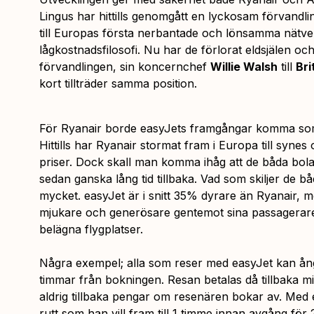
Lingus har hittills genomgått en lyckosam förvandling
till Europas första nerbantade och lönsamma nätv
lågkostnadsfilosofi. Nu har de förlorat eldsjälen o
förvandlingen, sin koncernchef
Willie Walsh
till
Bri
kort tillträder samma position.
För Ryanair borde easyJets framgångar komma som
Hittills har Ryanair stormat fram i Europa till synes
priser. Dock skall man komma ihåg att de båda bolag
sedan ganska lång tid tillbaka. Vad som skiljer de 
mycket. easyJet är i snitt 35% dyrare än Ryanair, m
mjukare och generösare gentemot sina passagerare, s
belägna flygplatser.
Några exempel; alla som reser med easyJet kan ång
timmar från bokningen. Resan betalas då tillbaka m
aldrig tillbaka pengar om resenären bokar av. Med
rutt som han vill fram till 1 timme innan avgång fö