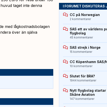
 huvud taget inte denna
I FORUMET DISKUTERAS 
CC på Norwegian
2 kommentarer
ande med lågkostnadsbolagen
SAS ett av världens p
fundera över än själva
flygbolag
45 kommentarer
SAS strejk i Norge
15 kommentarer
CC Köpenhamn SAS/
10 kommentarer
Slutet för BRA?
1944 kommentarer
Nytt flygbolag starta
Skåne Aviation
147 kommentarer