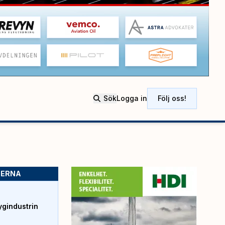
Sök
Logga in
Följ oss!
SERNA
ygindustrin