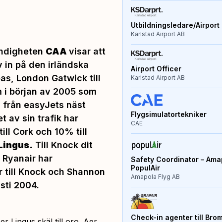
Utbildningsledare/Airport 
Karlstad Airport AB
myndigheten
CAA
visar att
 in på den irländska
Airport Officer
as, London Gatwick till
Karlstad Airport AB
m i början av 2005 som
 från easyJets näst
Flygsimulatortekniker
t av sin trafik har
CAE
ll Cork och 10% till
Lingus.
Till Knock dit
 Ryanair har
Safety Coordinator – Amap
PopulAir
 till Knock och Shannon
Amapola Flyg AB
sti 2004.
Check-in agenter till Bro
 Lingus skäl till oro. Aer