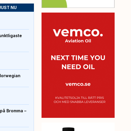
JUST NU
unktligaste
Norwegian
r på Bromma –