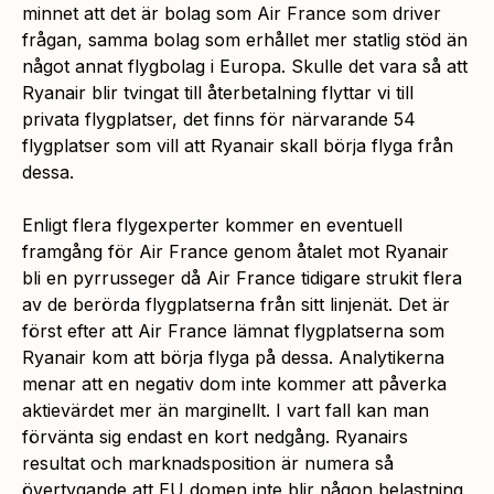
minnet att det är bolag som Air France som driver
frågan, samma bolag som erhållet mer statlig stöd än
något annat flygbolag i Europa
.
Skulle det vara så att
Ryanair blir tvingat till återbetalning flyttar vi till
privata flygplatser, det finns för närvarande 54
flygplatser som vill att Ryanair skall börja flyga från
dessa.
Enligt flera flygexperter kommer en eventuell
framgång för Air France genom åtalet mot Ryanair
bli en pyrrusseger då Air France tidigare strukit flera
av de berörda flygplatserna från sitt linjenät. Det är
först efter att Air France lämnat flygplatserna som
Ryanair kom att börja flyga på dessa. Analytikerna
menar att en negativ dom inte kommer att påverka
aktievärdet mer än marginellt. I vart fall kan man
förvänta sig endast en kort nedgång. Ryanairs
resultat och marknadsposition är numera så
övertygande att EU domen inte blir någon belastning