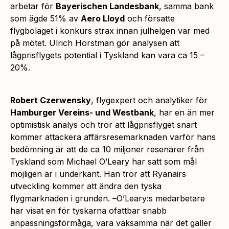
arbetar för
Bayerischen Landesbank
, samma bank
som ägde 51% av
Aero Lloyd
och försatte
flygbolaget i konkurs strax innan julhelgen var med
på mötet. Ulrich Horstman gör analysen att
lågprisflygets potential i Tyskland kan vara ca 15 –
20%.
Robert Czerwensky
, flygexpert och analytiker för
Hamburger Vereins- und Westbank
, har en än mer
optimistisk analys och tror att lågprisflyget snart
kommer attackera affärsresemarknaden varför hans
bedömning är att de ca 10 miljoner resenärer från
Tyskland som Michael O’Leary har satt som mål
möjligen är i underkant. Han tror att Ryanairs
utveckling kommer att ändra den tyska
flygmarknaden i grunden. –
O’Leary:s medarbetare
har visat en för tyskarna ofattbar snabb
anpassningsförmåga, vara vaksamma när det gäller