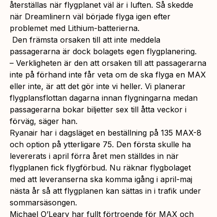
återställas när flygplanet väl är i luften. Så skedde
när Dreamlinern väl började flyga igen efter
problemet med Lithium-batterierna.
Den främsta orsaken till att inte meddela
passagerarna är dock bolagets egen flygplanering.
– Verkligheten är den att orsaken till att passagerarna
inte på förhand inte får veta om de ska flyga en MAX
eller inte, är att det gör inte vi heller. Vi planerar
flygplansflottan dagarna innan flygningarna medan
passagerarna bokar biljetter sex till åtta veckor i
förväg, säger han.
Ryanair har i dagsläget en beställning på 135 MAX-8
och option på ytterligare 75. Den första skulle ha
levererats i april förra året men ställdes in när
flygplanen fick flygförbud. Nu räknar flygbolaget
med att leveranserna ska komma igång i april-maj
nästa år så att flygplanen kan sättas in i trafik under
sommarsäsongen.
Michael O’Leary har fullt förtroende för MAX och