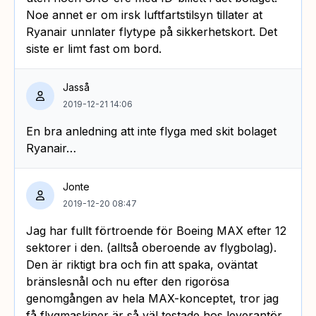
Noe annet er om irsk luftfartstilsyn tillater at
Ryanair unnlater flytype på sikkerhetskort. Det
siste er limt fast om bord.
Jasså
2019-12-21 14:06
En bra anledning att inte flyga med skit bolaget
Ryanair…
Jonte
2019-12-20 08:47
Jag har fullt förtroende för Boeing MAX efter 12
sektorer i den. (alltså oberoende av flygbolag).
Den är riktigt bra och fin att spaka, oväntat
bränslesnål och nu efter den rigorösa
genomgången av hela MAX-konceptet, tror jag
få flygmaskiner är så väl testade hos leverantör