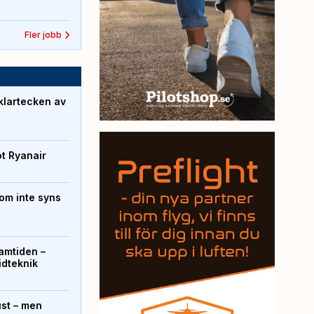
Fler jobb
klartecken av
ot Ryanair
om inte syns
ramtiden –
ridteknik
ust – men