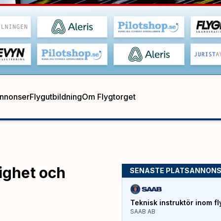
annonser
Flygutbildning
Om Flygtorget
ighet och
SENASTE PLATSANNON
Teknisk instruktör inom fl
SAAB AB