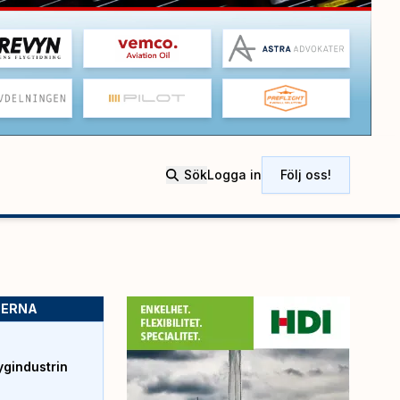
Sök
Logga in
Följ oss!
SERNA
ygindustrin