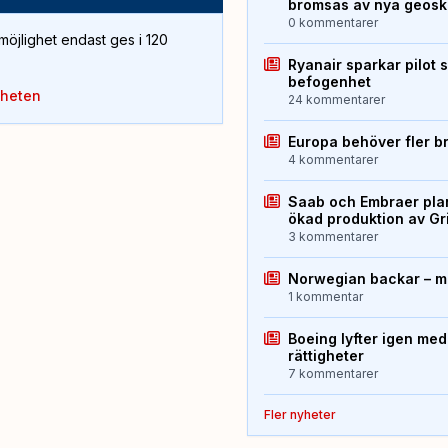
bromsas av nya geos
0 kommentarer
öjlighet endast ges i 120
Ryanair sparkar pilot 
befogenhet
yheten
24 kommentarer
Europa behöver fler b
4 kommentarer
Saab och Embraer plan
ökad produktion av Gr
3 kommentarer
Norwegian backar – me
1 kommentar
Boeing lyfter igen med
rättigheter
7 kommentarer
Fler nyheter