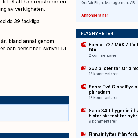
ll DI att han registrerar en
Grafair Flight Management AB
ng av verkligheten.
Annonsera här
ed de 39 fackliga
FLYGNYHETER
a år, bland annat genom
Boeing 737 MAX 7 får 
ner och pensioner, skriver DI
FAA
2 kommentarer
262 piloter tar strid m
12 kommentarer
Saab: Två GlobalEye s
på radarn
12 kommentarer
Saab 340 flyger in i f
historiskt test för hyb
9 kommentarer
Finnair lyfter från förl