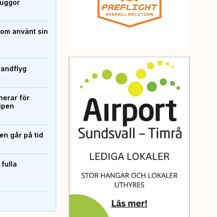
kuggor
som använt sin
randflyg
erar för
ipen
n går på tid
 fulla