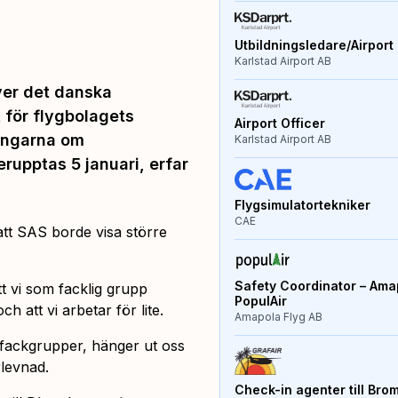
Utbildningsledare/Airport 
Karlstad Airport AB
iver det danska
t för flygbolagets
Airport Officer
lingarna om
Karlstad Airport AB
rupptas 5 januari, erfar
Flygsimulatortekniker
CAE
tt SAS borde visa större
Safety Coordinator – Amap
t vi som facklig grupp
PopulAir
h att vi arbetar för lite.
Amapola Flyg AB
a fackgrupper, hänger ut oss
levnad.
Check-in agenter till Bro