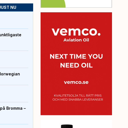
JUST NU
unktligaste
Norwegian
r på Bromma –