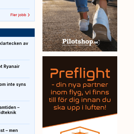
Fler jobb
klartecken av
ot Ryanair
om inte syns
ramtiden –
ridteknik
ust – men