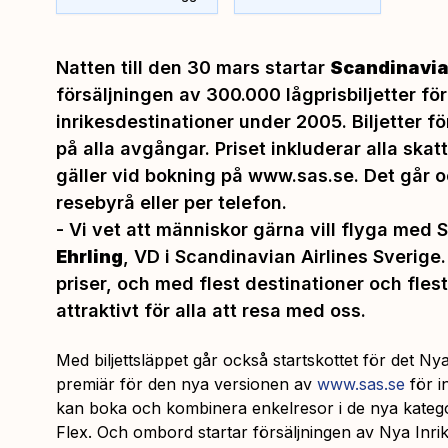
Natten till den 30 mars startar
Scandinavia
försäljningen av 300.000 lågprisbiljetter fö
inrikesdestinationer under 2005. Biljetter fö
på alla avgångar. Priset inkluderar alla skat
gäller vid bokning på
www.sas.se
. Det går 
resebyrå eller per telefon.
-
Vi vet att människor gärna vill flyga med 
Ehrling
,
VD i Scandinavian Airlines Sverige
priser, och med flest destinationer och flest
attraktivt för alla att resa med oss.
Med biljettsläppet går också startskottet för det Nya
premiär för den nya versionen av
www.sas.se
för i
kan boka och kombinera enkelresor i de nya kategori
Flex. Och ombord startar försäljningen av Nya In