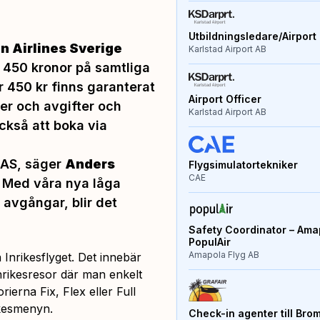
Utbildningsledare/Airport 
n Airlines Sverige
Karlstad Airport AB
r 450 kronor på samtliga
r 450 kr finns garanterat
Airport Officer
ter och avgifter och
Karlstad Airport AB
också att boka via
SAS
, säger
Anders
Flygsimulatortekniker
CAE
. Med våra nya låga
 avgångar, blir det
Safety Coordinator – Amap
PopulAir
Amapola Flyg AB
 Inrikesflyget. Det innebär
nrikesresor där man enkelt
erna Fix, Flex eller Full
rikesmenyn.
Check-in agenter till Bro