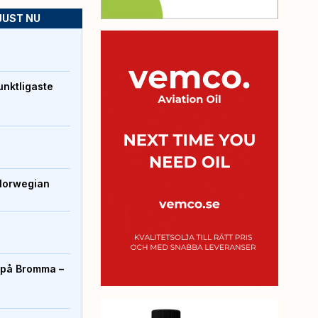
JUST NU
unktligaste
Norwegian
r på Bromma –