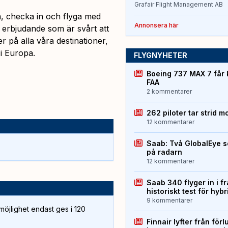
Grafair Flight Management AB
ka, checka in och flyga med
Annonsera här
 erbjudande som är svårt att
er på alla våra destinationer,
i Europa.
FLYGNYHETER
Boeing 737 MAX 7 får 
FAA
2 kommentarer
262 piloter tar strid m
12 kommentarer
Saab: Två GlobalEye s
på radarn
12 kommentarer
Saab 340 flyger in i f
historiskt test för hyb
9 kommentarer
öjlighet endast ges i 120
Finnair lyfter från förl