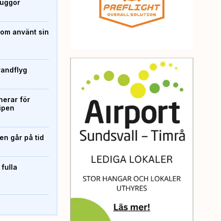
kuggor
som använt sin
randflyg
erar för
ipen
n går på tid
 fulla