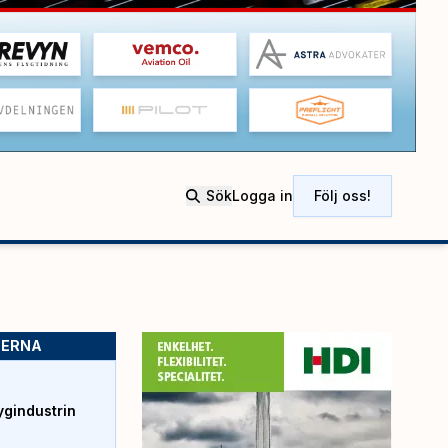
Sök
Logga in
Följ oss!
SERNA
ygindustrin