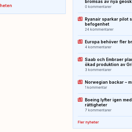
bromsas av nya geos
yheten
0 kommentarer
Ryanair sparkar pilot 
befogenhet
24 kommentarer
Europa behöver fler b
4 kommentarer
Saab och Embraer plan
ökad produktion av Gr
3 kommentarer
Norwegian backar – me
1 kommentar
Boeing lyfter igen med
rättigheter
7 kommentarer
Fler nyheter