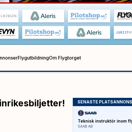
annonser
Flygutbildning
Om Flygtorget
nrikesbiljetter!
SENASTE PLATSANNON
Teknisk instruktör inom fl
SAAB AB