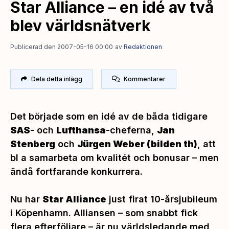
Star Alliance – en idé av två
blev världsnätverk
Publicerad den 2007-05-16 00:00
av
Redaktionen
Dela detta inlägg
Kommentarer
Det började som en idé av de båda tidigare
SAS
- och
Lufthansa
-cheferna,
Jan
Stenberg
och
Jürgen Weber
(bilden th)
,
att
bl a samarbeta om kvalitét och bonusar – men
ändå fortfarande konkurrera.
Nu har
Star Alliance
just firat 10-årsjubileum
i Köpenhamn. Alliansen – som snabbt fick
flera efterföljare – är nu världsledande med