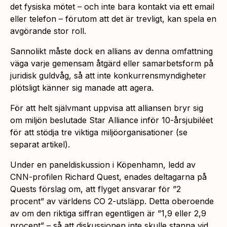
det fysiska mötet – och inte bara kontakt via ett email
eller telefon – förutom att det är trevligt, kan spela en
avgörande stor roll.
Sannolikt måste dock en allians av denna omfattning
väga varje gemensam åtgärd eller samarbetsform på
juridisk guldvåg, så att inte konkurrensmyndigheter
plötsligt känner sig manade att agera.
För att helt självmant uppvisa att alliansen bryr sig
om miljön beslutade Star Alliance inför 10-årsjubiléet
för att stödja tre viktiga miljöorganisationer (se
separat artikel).
Under en paneldiskussion i Köpenhamn, ledd av
CNN-profilen Richard Quest, enades deltagarna på
Quests förslag om, att flyget ansvarar för ”2
procent” av världens CO 2-utsläpp. Detta oberoende
av om den riktiga siffran egentligen är ”1,9 eller 2,9
procent” – så att diskussionen inte skulle stanna vid