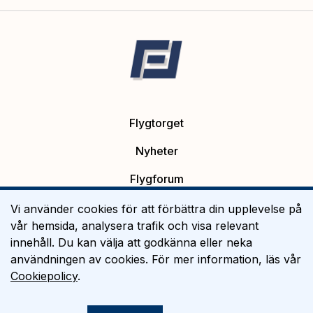
Flygtorget
Nyheter
Flygforum
Platsannonser
Vi använder cookies för att förbättra din upplevelse på
vår hemsida, analysera trafik och visa relevant
Flygutbildning
innehåll. Du kan välja att godkänna eller neka
användningen av cookies. För mer information, läs vår
Om Flygtorget
Cookiepolicy
.
©
2026
Flygtorget AB