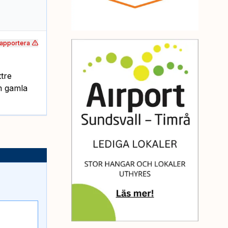
apportera
ttre
m gamla