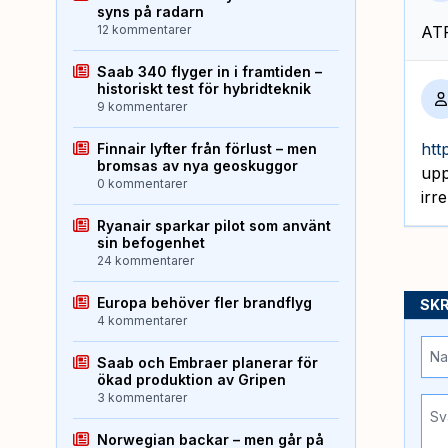
syns på radarn
12 kommentarer
ATP
Saab 340 flyger in i framtiden –
historiskt test för hybridteknik
9 kommentarer
htt
Finnair lyfter från förlust – men
bromsas av nya geoskuggor
upp
0 kommentarer
irr
Ryanair sparkar pilot som använt
sin befogenhet
24 kommentarer
Europa behöver fler brandflyg
SKR
4 kommentarer
Saab och Embraer planerar för
ökad produktion av Gripen
3 kommentarer
Norwegian backar – men går på