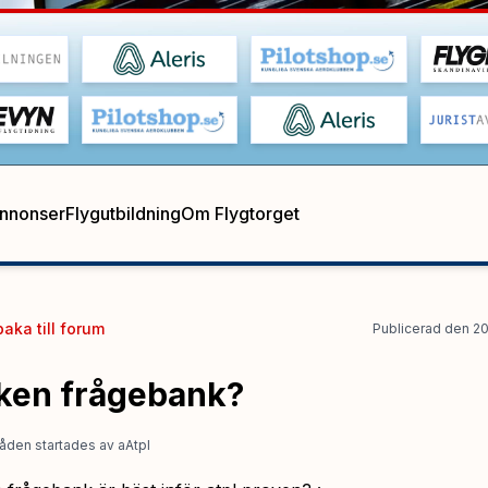
annonser
Flygutbildning
Om Flygtorget
baka till
forum
Publicerad
den
20
lken frågebank?
åden startades
av
aAtpl