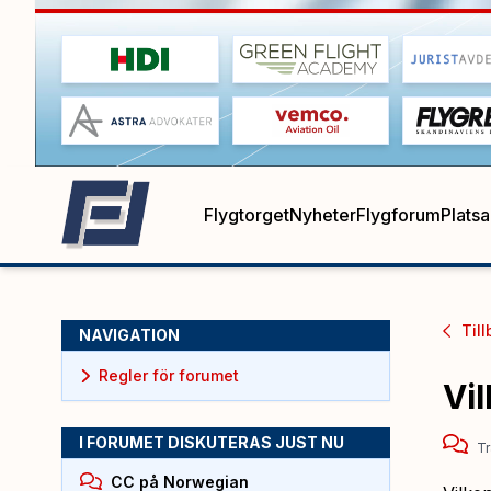
Flygtorget
Nyheter
Flygforum
Plats
Till
NAVIGATION
Regler för forumet
Vi
I FORUMET DISKUTERAS JUST NU
Tr
CC på Norwegian