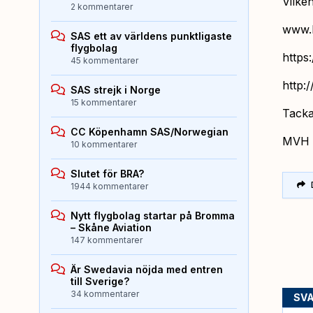
Vilke
2 kommentarer
www.b
SAS ett av världens punktligaste
flygbolag
https:
45 kommentarer
http:
SAS strejk i Norge
15 kommentarer
Tackar
CC Köpenhamn SAS/Norwegian
MVH
10 kommentarer
Slutet för BRA?
1944 kommentarer
Nytt flygbolag startar på Bromma
– Skåne Aviation
147 kommentarer
Är Swedavia nöjda med entren
till Sverige?
34 kommentarer
SV