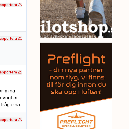
apportera
apportera
apportera
för mina
övrigt är
 frågorna.
apportera