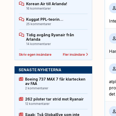
Korean Air till Arlanda!
16 kommentarer
Kuggat PPL-teorin…
Int
25 kommentarer
Tidig avgång Ryanair från
Arlanda
14 kommentarer
Har
Skriv egen insändare
Fler insändare
SENASTE NYHETERNA
Boeing 737 MAX 7 får klartecken
atp
av FAA
pro
2 kommentarer
det
262 piloter tar strid mot Ryanair
12 kommentarer
Saab: Två GlobalEye som inte