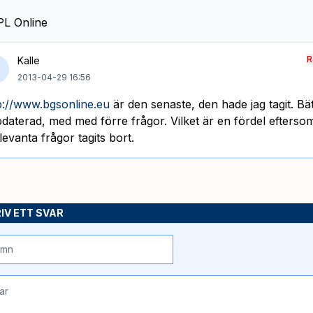
L Online
R
Kalle
2013-04-29 16:56
p://www.bgsonline.eu
är den senaste, den hade jag tagit. Bä
daterad, med med förre frågor. Vilket är en fördel efterso
elevanta frågor tagits bort.
IV ETT SVAR