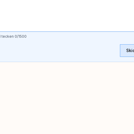
l tecken
0
/1500
Ski