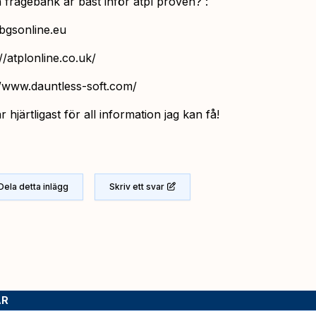
n frågebank är bäst inför atpl proven? :
gsonline.eu
//atplonline.co.uk/
//www.dauntless-soft.com/
 hjärtligast för all information jag kan få!
Dela detta inlägg
Skriv ett svar
AR