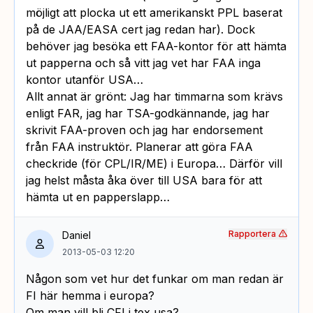
möjligt att plocka ut ett amerikanskt PPL baserat
på de JAA/EASA cert jag redan har). Dock
behöver jag besöka ett FAA-kontor för att hämta
ut papperna och så vitt jag vet har FAA inga
kontor utanför USA…
Allt annat är grönt: Jag har timmarna som krävs
enligt FAR, jag har TSA-godkännande, jag har
skrivit FAA-proven och jag har endorsement
från FAA instruktör. Planerar att göra FAA
checkride (för CPL/IR/ME) i Europa… Därför vill
jag helst måsta åka över till USA bara för att
hämta ut en papperslapp…
Rapportera
Daniel
2013-05-03 12:20
Någon som vet hur det funkar om man redan är
FI här hemma i europa?
Om man vill bli CFI i tex usa?