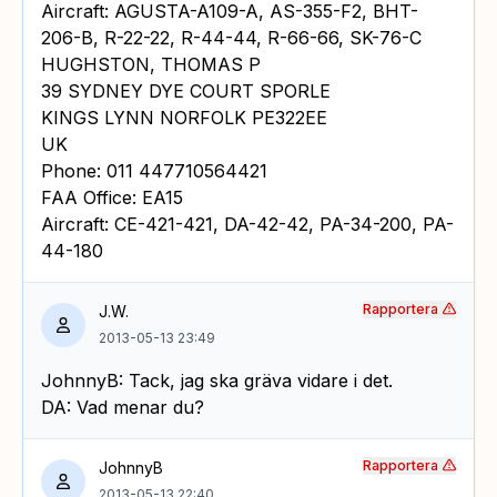
Aircraft: AGUSTA-A109-A, AS-355-F2, BHT-
206-B, R-22-22, R-44-44, R-66-66, SK-76-C
HUGHSTON, THOMAS P
39 SYDNEY DYE COURT SPORLE
KINGS LYNN NORFOLK PE322EE
UK
Phone: 011 447710564421
FAA Office: EA15
Aircraft: CE-421-421, DA-42-42, PA-34-200, PA-
44-180
Rapportera
J.W.
2013-05-13 23:49
JohnnyB: Tack, jag ska gräva vidare i det.
DA: Vad menar du?
Rapportera
JohnnyB
2013-05-13 22:40