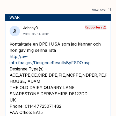
Antal svar: 11
SVAR
Rapportera
JohnnyB
2013-05-14 20:01
Kontaktade en DPE i USA som jag känner och
hon gav mig denna lista
http://av-
info.faa.gov/DesigneeResultsByFSDO.asp
Designee Type(s) –
ACE,ATPE,CE,CIRE,DPE,FIE,MCFPE,NDPER,PE,PPE,
HOUSE, ADAM
THE OLD DAIRY QUARRY LANE
SNARESTONE DERBYSHIRE DE127DD
UK
Phone: 011447725071482
FAA Office: EA15