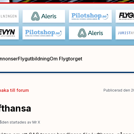
annonser
Flygutbildning
Om Flygtorget
baka till
forum
Publicerad
den
2
fthansa
åden startades
av
Mr X