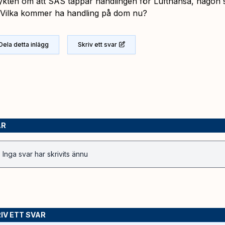
ykten om att SAS tappar handlingen för Lufthansa, någon 
Vilka kommer ha handling på dom nu?
Dela detta inlägg
Skriv ett svar
AR
Inga svar har skrivits ännu
IV ETT SVAR