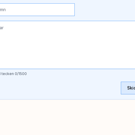
l tecken
0
/1500
Ski