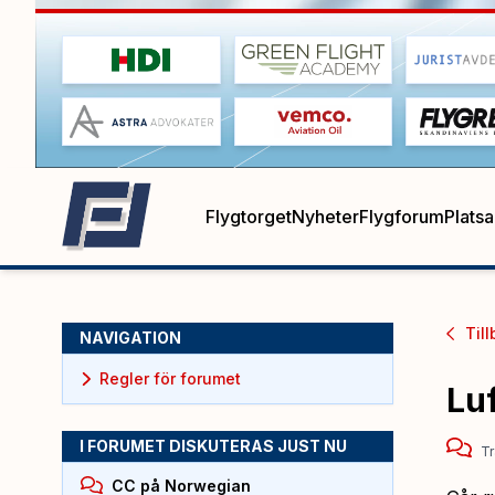
Flygtorget
Nyheter
Flygforum
Plats
Till
NAVIGATION
Regler för forumet
Lu
I FORUMET DISKUTERAS JUST NU
Tr
CC på Norwegian