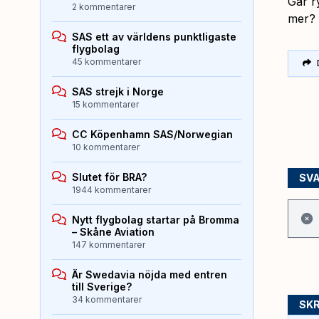
Går r
2 kommentarer
mer? 
SAS ett av världens punktligaste
flygbolag
45 kommentarer
SAS strejk i Norge
15 kommentarer
CC Köpenhamn SAS/Norwegian
10 kommentarer
Slutet för BRA?
SV
1944 kommentarer
Nytt flygbolag startar på Bromma
– Skåne Aviation
147 kommentarer
Är Swedavia nöjda med entren
till Sverige?
34 kommentarer
SKR