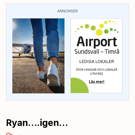
ANNONSER
Ryan….igen…