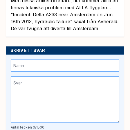
Men dessa artikelförfattare, det kommer alltid att
finnas tekniska problem med ALLA flygplan…
“Incident: Delta A333 near Amsterdam on Jun
18th 2013, hydraulic failure” saxat från Avherald.
De var tvugna att diverta till Amsterdam
SKRIV ETT SVAR
Antal tecken
0
/1500