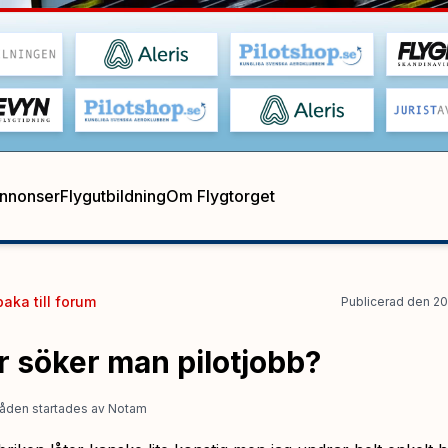
annonser
Flygutbildning
Om Flygtorget
baka till
forum
Publicerad
den
20
r söker man pilotjobb?
åden startades
av
Notam