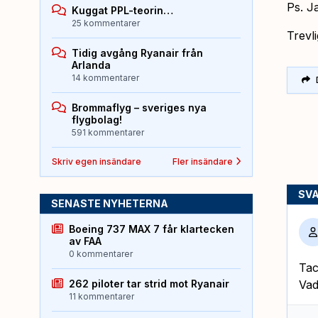
Ps. J
Kuggat PPL-teorin…
25 kommentarer
Trevl
Tidig avgång Ryanair från
Arlanda
14 kommentarer
Brommaflyg – sveriges nya
flygbolag!
591 kommentarer
Skriv egen insändare
Fler insändare
SV
SENASTE NYHETERNA
Boeing 737 MAX 7 får klartecken
av FAA
0 kommentarer
Tac
262 piloter tar strid mot Ryanair
Vad
11 kommentarer