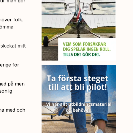
 hur man gör
höver folk.
glömma.
skickat mitt
verige för
 med på men
sonlig
 ha med och