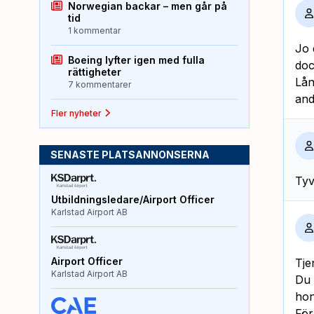
Norwegian backar – men går på
tid
1 kommentar
Jo 
Boeing lyfter igen med fulla
do
rättigheter
Lån
7 kommentarer
and
Fler nyheter
SENASTE PLATSANNONSERNA
Tyv
Utbildningsledare/Airport Officer
Karlstad Airport AB
Airport Officer
Tje
Karlstad Airport AB
Du 
hon
För