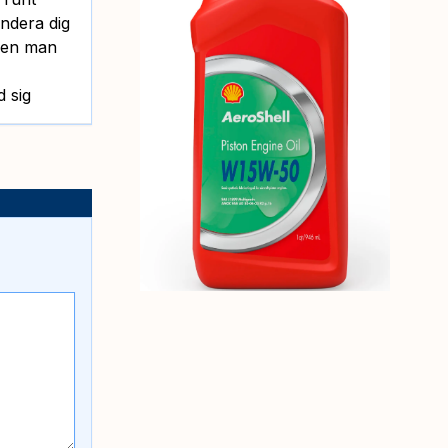
ndera dig
 men man
d sig