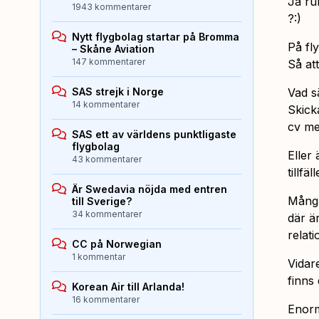
Ja ru
1943 kommentarer
?:)
Nytt flygbolag startar på Bromma
På fly
– Skåne Aviation
147 kommentarer
Så at
SAS strejk i Norge
Vad s
14 kommentarer
Skicka
cv me
SAS ett av världens punktligaste
flygbolag
Eller 
43 kommentarer
tillfä
Är Swedavia nöjda med entren
Många
till Sverige?
34 kommentarer
där ä
relati
CC på Norwegian
1 kommentar
Vidar
finns
Korean Air till Arlanda!
16 kommentarer
Enorm