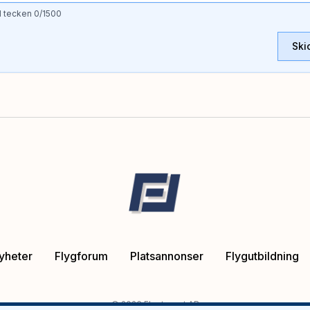
l tecken
0
/1500
Ski
yheter
Flygforum
Platsannonser
Flygutbildning
©
2026
Flygtorget AB