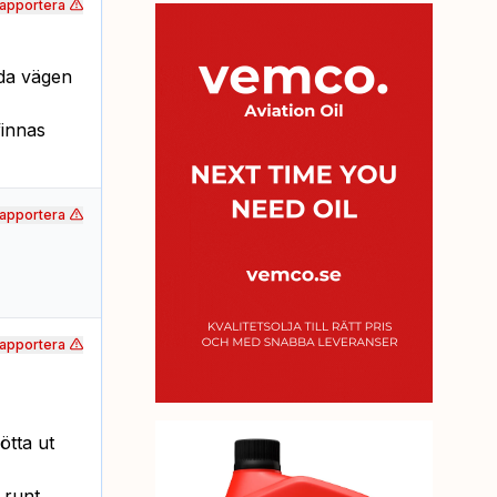
apportera
nda vägen
finnas
apportera
apportera
tta ut
 runt