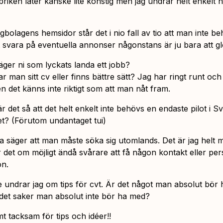
briken låter kanske lite konstig men jag undrar helt enkelt
gbolagens hemsidor står det i nio fall av tio att man inte be
t svara på eventuella annonser någonstans är ju bara att 
äger ni som lyckats landa ett jobb?
r man sitt cv eller finns bättre sätt? Jag har ringt runt och 
n det känns inte riktigt som att man nåt fram.
är det så att det helt enkelt inte behövs en endaste pilot i S
llet? (Förutom undantaget tui)
 säger att man måste söka sig utomlands. Det är jag helt
r det om möjligt ändå svårare att få någon kontakt eller per
on.
e undrar jag om tips för cvt. Är det något man absolut bör
 det saker man absolut inte bör ha med?
t tacksam för tips och idéer!!