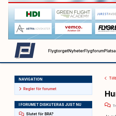
Flygtorget
Nyheter
Flygforum
Plats
Till
NAVIGATION
Regler för forumet
Hu
I FORUMET DISKUTERAS JUST NU
Tr
Slutet för BRA?