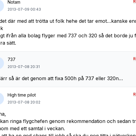
R
Notam
2013-07-09 00:43
det där med att trötta ut folk hehe det tar emot…kanske e
ck
gt ifrån alla bolag flyger med 737 och 320 så det borde ju 
ra sätt.
R
737
2013-07-08 20:31
ärr så är det genom att fixa 500h på 737 eller 320n…
R
High time pilot
2013-07-08 20:02
na,
kan ringa flygchefen genom rekommendation och sedan trö
om med ett samtal i veckan.
 att ha en god chans till jobb så ska du nog titta i nätverken