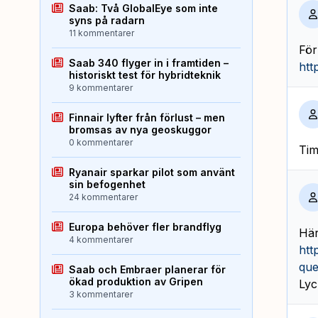
Saab: Två GlobalEye som inte
syns på radarn
11 kommentarer
För
Saab 340 flyger in i framtiden –
htt
historiskt test för hybridteknik
9 kommentarer
Finnair lyfter från förlust – men
bromsas av nya geoskuggor
0 kommentarer
Tim
Ryanair sparkar pilot som använt
sin befogenhet
24 kommentarer
Europa behöver fler brandflyg
Här
4 kommentarer
htt
que
Saab och Embraer planerar för
ökad produktion av Gripen
Lyck
3 kommentarer