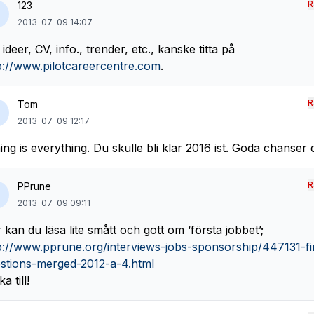
R
123
2013-07-09 14:07
 ideer, CV, info., trender, etc., kanske titta på
p://www.pilotcareercentre.com
.
R
Tom
2013-07-09 12:17
ing is everything. Du skulle bli klar 2016 ist. Goda chanser 
R
PPrune
2013-07-09 09:11
 kan du läsa lite smått och gott om ‘första jobbet’;
p://www.pprune.org/interviews-jobs-sponsorship/447131-fir
stions-merged-2012-a-4.html
a till!