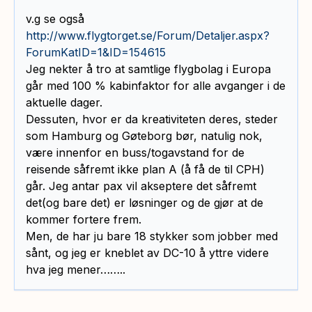
v.g se også
http://www.flygtorget.se/Forum/Detaljer.aspx?
ForumKatID=1&ID=154615
Jeg nekter å tro at samtlige flygbolag i Europa
går med 100 % kabinfaktor for alle avganger i de
aktuelle dager.
Dessuten, hvor er da kreativiteten deres, steder
som Hamburg og Gøteborg bør, natulig nok,
være innenfor en buss/togavstand for de
reisende såfremt ikke plan A (å få de til CPH)
går. Jeg antar pax vil akseptere det såfremt
det(og bare det) er løsninger og de gjør at de
kommer fortere frem.
Men, de har ju bare 18 stykker som jobber med
sånt, og jeg er kneblet av DC-10 å yttre videre
hva jeg mener……..