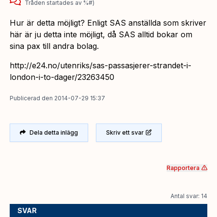
Tråden startades
av
%#)
Hur är detta möjligt? Enligt SAS anställda som skriver
här är ju detta inte möjligt, då SAS alltid bokar om
sina pax till andra bolag.
http://e24.no/utenriks/sas-passasjerer-strandet-i-
london-i-to-dager/23263450
Publicerad
den
2014-07-29 15:37
Dela detta inlägg
Skriv ett svar
Rapportera
Antal svar: 14
SVAR