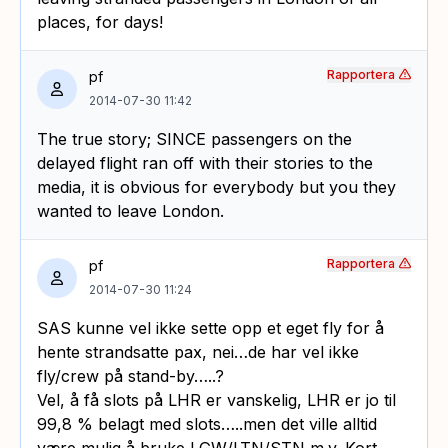
places, for days!
Rapportera
pf
2014-07-30 11:42
The true story; SINCE passengers on the
delayed flight ran off with their stories to the
media, it is obvious for everybody but you they
wanted to leave London.
Rapportera
pf
2014-07-30 11:24
SAS kunne vel ikke sette opp et eget fly for å
hente strandsatte pax, nei…de har vel ikke
fly/crew på stand-by…..?
Vel, å få slots på LHR er vanskelig, LHR er jo til
99,8 % belagt med slots…..men det ville alltid
være mulig å bruke LGW/LTN/STN m.v. Kort