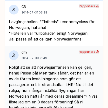
Rapportera
CB
2014-07-31 03:38
I avgångshallen. “Flatbeds” i economyclass för
Norwegian, hahaha!
“Hotellen var fullbokade” enligt Norwegian.
Ja, passa på att ge igen Norwegianfans!
Rapportera
dfh
2014-07-30 21:49
Roligt att se att norwegianfansen kan ge igen,
haha! Passa på! Men tänk såhär, det här är en
av de första inställningarna som gör att
passagerarna blir strandsatta i LHR! Nu till det
roliga, hur många inställda flygningar har
Norwegian haft i år med deras dreamliner? Nyss
läste jag om en 3 dagars försening! Så ni
behöver ju inte vara allt för kaxiga!