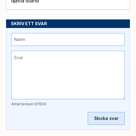
djävla island
SKRIV ETT SVAR
Antal tecken
0
/1500
Skicka svar