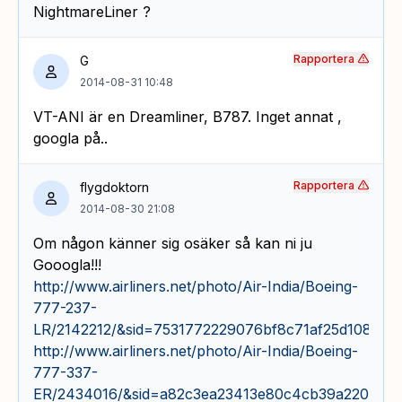
NightmareLiner ?
Rapportera
G
2014-08-31 10:48
VT-ANI är en Dreamliner, B787. Inget annat ,
googla på..
Rapportera
flygdoktorn
2014-08-30 21:08
Om någon känner sig osäker så kan ni ju
Gooogla!!!
http://www.airliners.net/photo/Air-India/Boeing-
777-237-
LR/2142212/&sid=7531772229076bf8c71af25d1086b8
http://www.airliners.net/photo/Air-India/Boeing-
777-337-
ER/2434016/&sid=a82c3ea23413e80c4cb39a220368