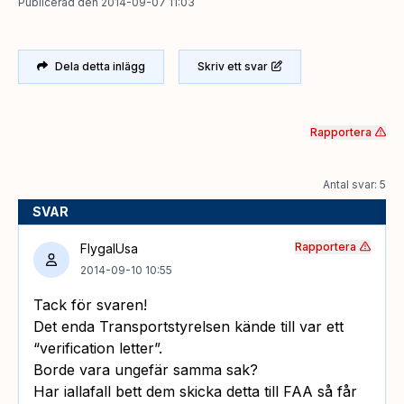
Publicerad
den
2014-09-07 11:03
Dela detta inlägg
Skriv ett svar
Rapportera
Antal svar: 5
SVAR
Rapportera
FlygaIUsa
2014-09-10 10:55
Tack för svaren!
Det enda Transportstyrelsen kände till var ett
“verification letter”.
Borde vara ungefär samma sak?
Har iallafall bett dem skicka detta till FAA så får