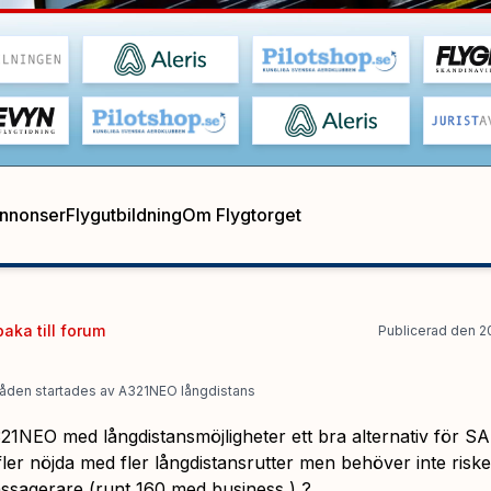
annonser
Flygutbildning
Om Flygtorget
baka till
forum
Publicerad
den
2
åden startades
av
A321NEO långdistans
21NEO med långdistansmöjligheter ett bra alternativ för S
fler nöjda med fler långdistansrutter men behöver inte risker
passagerare (runt 160 med business ) ?