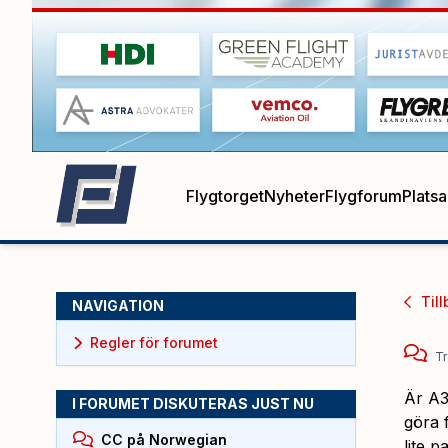
Flygtorget
Nyheter
Flygforum
Plats
Till
NAVIGATION
Regler för forumet
Tr
Är A3
I FORUMET DISKUTERAS JUST NU
göra 
CC på Norwegian
lite 