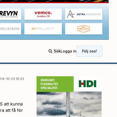
Sök
Logga in
Följ oss!
014-10-23 16:33
AS att kunna
a att få för