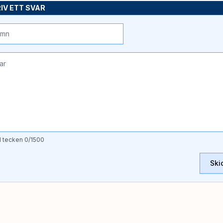
IV ETT SVAR
l tecken
0
/1500
Ski