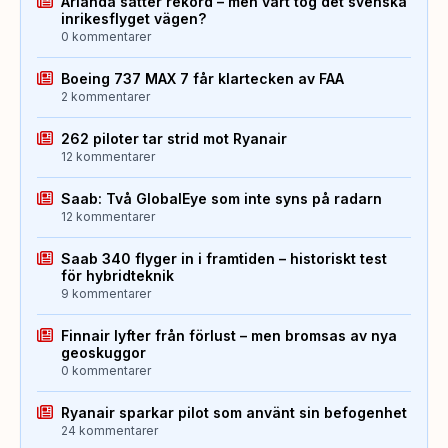
Arlanda sätter rekord – men vart tog det svenska
inrikesflyget vägen?
0 kommentarer
Boeing 737 MAX 7 får klartecken av FAA
2 kommentarer
262 piloter tar strid mot Ryanair
12 kommentarer
Saab: Två GlobalEye som inte syns på radarn
12 kommentarer
Saab 340 flyger in i framtiden – historiskt test
för hybridteknik
9 kommentarer
Finnair lyfter från förlust – men bromsas av nya
geoskuggor
0 kommentarer
Ryanair sparkar pilot som använt sin befogenhet
24 kommentarer