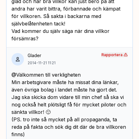
glad och har bra villkor kan just bero på att
andra har varit bittra, förbannade och kämpat
för villkoren. Så sakta i backarna med
självbelåtenheten tack!
Vad kommer du själv säga när dina villkor
försämras?
Rapportera
Glader
2014-11-21 11:21
@Välkommen till verkligheten
Min arbetsgivare måste ha missat dina länkar,
även övriga bolag i landet måste ha gjort det.
Jag ska skicka dom vidare till min chef så ska vi
nog också helt plötsligt få för mycket piloter och
sänkta villkor! 🙂
(PS. tro inte så mycket på all propaganda, ta
reda på fakta och sök dig dit där de bra villkoren
finns)